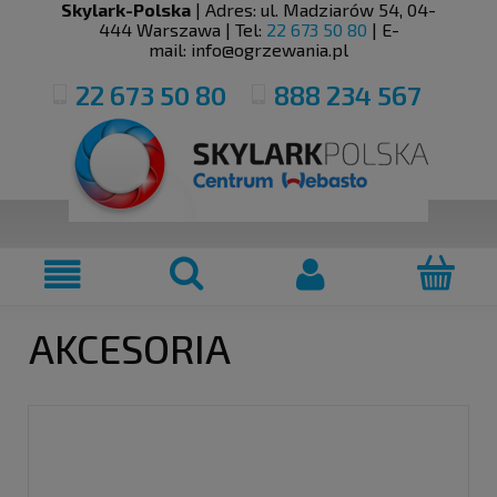
Skylark-Polska
| Adres:
ul. Madziarów 54
,
04-
444
Warszawa
| Tel:
22 673 50 80
| E-
mail:
info@ogrzewania.pl
22 673 50 80
888 234 567
AKCESORIA