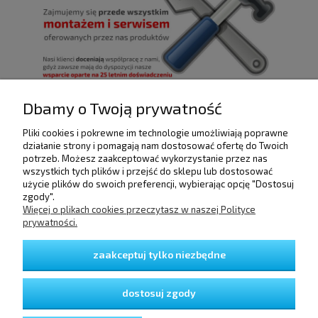
Dbamy o Twoją prywatność
Pliki cookies i pokrewne im technologie umożliwiają poprawne
POMOC
działanie strony i pomagają nam dostosować ofertę do Twoich
potrzeb. Możesz zaakceptować wykorzystanie przez nas
wszystkich tych plików i przejść do sklepu lub dostosować
użycie plików do swoich preferencji, wybierając opcję "Dostosuj
DOSTAWA I PŁATNOŚCI
zgody".
Więcej o plikach cookies przeczytasz w naszej Polityce
prywatności.
MOJE KONTO
zaakceptuj tylko niezbędne
GWARANCJA I ZWROTY
dostosuj zgody