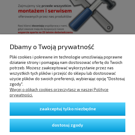
Dbamy o Twoją prywatność
Pliki cookies i pokrewne im technologie umożliwiają poprawne
POMOC
działanie strony i pomagają nam dostosować ofertę do Twoich
potrzeb. Możesz zaakceptować wykorzystanie przez nas
wszystkich tych plików i przejść do sklepu lub dostosować
użycie plików do swoich preferencji, wybierając opcję "Dostosuj
DOSTAWA I PŁATNOŚCI
zgody".
Więcej o plikach cookies przeczytasz w naszej Polityce
prywatności.
MOJE KONTO
zaakceptuj tylko niezbędne
GWARANCJA I ZWROTY
dostosuj zgody