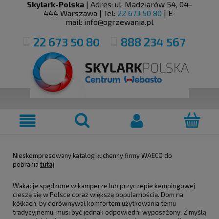
Skylark-Polska
| Adres:
ul. Madziarów 54
,
04-
444
Warszawa
| Tel:
22 673 50 80
| E-
mail:
info@ogrzewania.pl
22 673 50 80
888 234 567
Nieskompresowany katalog kuchenny firmy WAECO do
pobrania
tutaj
Wakacje spędzone w kamperze lub przyczepie kempingowej
cieszą się w Polsce coraz większą popularnością. Dom na
kółkach, by dorównywał komfortem użytkowania temu
tradycyjnemu, musi być jednak odpowiedni wyposażony. Z myślą