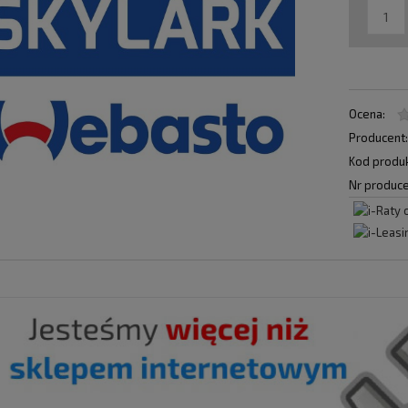
Ocena:
Producent
Kod produk
Nr produce