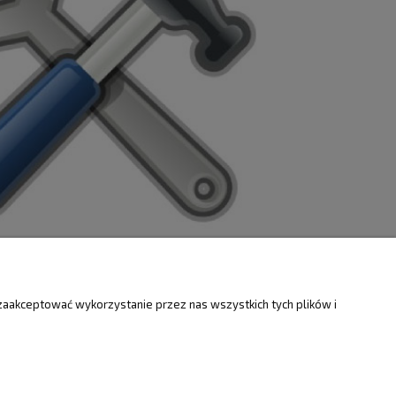
ZWROTY
O FIRMIE
zaakceptować wykorzystanie przez nas wszystkich tych plików i
Kontakt i mapa
ty
Dotacje EU
Informacje o firmie