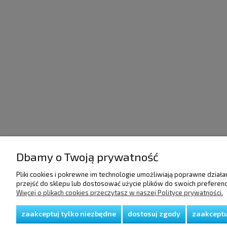
Dbamy o Twoją prywatność
POMOC
DOSTAWA I PŁATNO
Pliki cookies i pokrewne im technologie umożliwiają poprawne dział
przejść do sklepu lub dostosować użycie plików do swoich preferencj
Regulamin
Raty/Leasing
Więcej o plikach cookies przeczytasz w naszej Polityce prywatności.
Polityka prywatności
Faktury i paragony
Koszty dostawy
zaakceptuj tylko niezbędne
dostosuj zgody
zaakceptu
Czas realizacji zamów