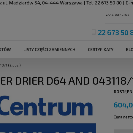
s:
ul. Madziarów 54
,
04-444
Warszawa
| Tel:
22 673 50 80
| E-m
ZAREJESTRUJ SIĘ
22 673 50 
UKTÓW
LISTY CZĘŚCI ZAMIENNYCH
CERTYFIKATY
BL
18/1 (2 pcs.)
TER DRIER D64 AND 043118/1
DOSTĘPN
604,0
Cena netto