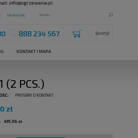
ail:
info@ogrzewania.pl
ZALOGUJ SIĘ
80
888 234 567
(pusty)
OG
KONTAKT I MAPA
 (2 PCS.)
OŚĆ:
PROSIMY O KONTAKT
0 zł
:
491,06 zł