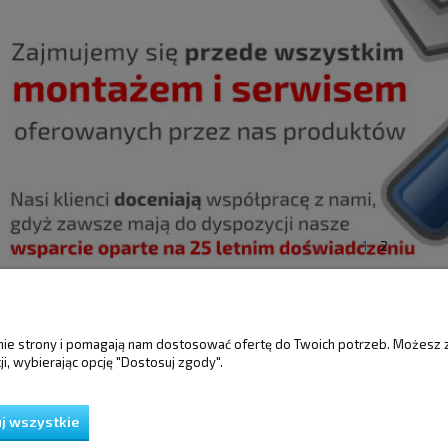
1
2
ŚCI
MOJE KONTO
GWARANCJA I 
anie strony i pomagają nam dostosować ofertę do Twoich potrzeb. Możesz 
i, wybierając opcję "Dostosuj zgody".
Twoje zamówienia
Gwarancja
Ustawienia konta
Reklamacje i zwro
Przechowalnia
j wszystkie
ień