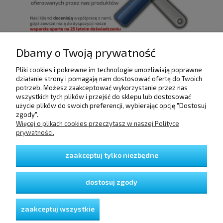
Dbamy o Twoją prywatność
Pliki cookies i pokrewne im technologie umożliwiają poprawne
POMOC
działanie strony i pomagają nam dostosować ofertę do Twoich
potrzeb. Możesz zaakceptować wykorzystanie przez nas
wszystkich tych plików i przejść do sklepu lub dostosować
użycie plików do swoich preferencji, wybierając opcję "Dostosuj
DOSTAWA I PŁATNOŚCI
zgody".
Więcej o plikach cookies przeczytasz w naszej Polityce
prywatności.
MOJE KONTO
zaakceptuj tylko niezbędne
GWARANCJA I ZWROTY
dostosuj zgody
O FIRMIE
zaakceptuj wszystkie