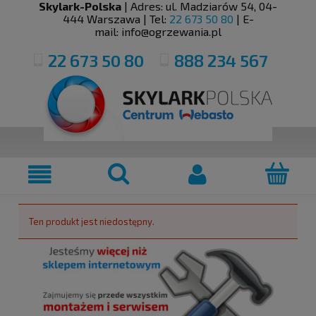
Skylark-Polska
| Adres:
ul. Madziarów 54
,
04-
444
Warszawa
| Tel:
22 673 50 80
| E-
mail:
info@ogrzewania.pl
22 673 50 80
888 234 567
Ten produkt jest niedostępny.