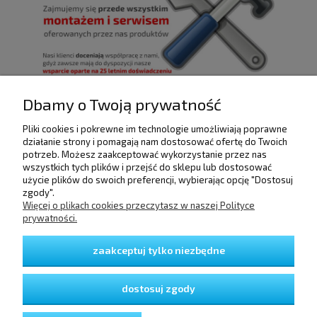
Dbamy o Twoją prywatność
Pliki cookies i pokrewne im technologie umożliwiają poprawne
POMOC
działanie strony i pomagają nam dostosować ofertę do Twoich
potrzeb. Możesz zaakceptować wykorzystanie przez nas
wszystkich tych plików i przejść do sklepu lub dostosować
użycie plików do swoich preferencji, wybierając opcję "Dostosuj
DOSTAWA I PŁATNOŚCI
zgody".
Więcej o plikach cookies przeczytasz w naszej Polityce
prywatności.
MOJE KONTO
zaakceptuj tylko niezbędne
GWARANCJA I ZWROTY
dostosuj zgody
O FIRMIE