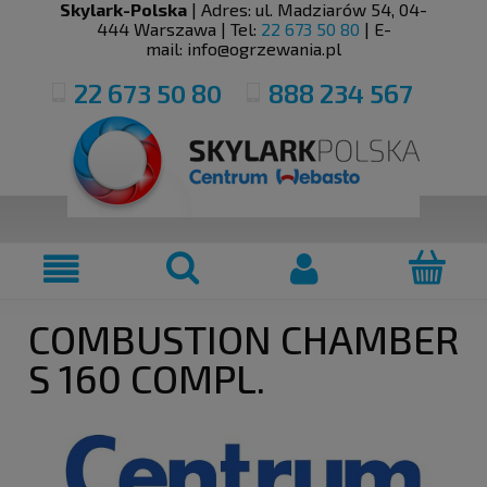
Skylark-Polska
| Adres:
ul. Madziarów 54
,
04-
444
Warszawa
| Tel:
22 673 50 80
| E-
mail:
info@ogrzewania.pl
22 673 50 80
888 234 567
COMBUSTION CHAMBER
S 160 COMPL.