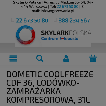
Skylark-Polska
| Adres:
ul. Madziarów 54
,
04-
444
Warszawa
| Tel:
22 673 50 80
| E-
mail:
info@ogrzewania.pl
22 673 50 80
888 234 567
DOMETIC COOLFREEZE
CDF 36, LODÓWKO-
ZAMRAŻARKA
KOMPRESOROWA, 31L