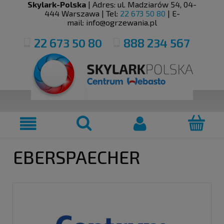
Skylark-Polska
| Adres:
ul. Madziarów 54
,
04-
444
Warszawa
| Tel:
22 673 50 80
| E-
mail:
info@ogrzewania.pl
22 673 50 80
888 234 567
EBERSPAECHER