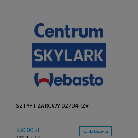
SZTYFT ŻAROWY D2/D4 12V
550,00 zł
do koszyka
447,15 zł
(netto:
)