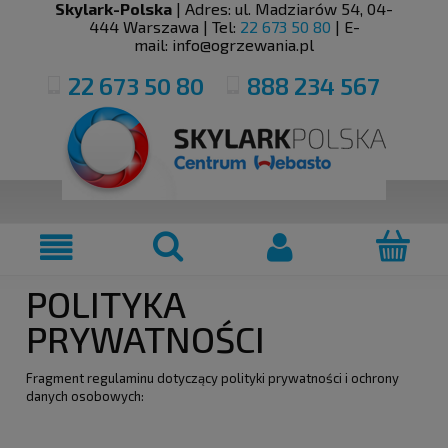
Skylark-Polska
| Adres:
ul. Madziarów 54
,
04-
444
Warszawa
| Tel:
22 673 50 80
| E-
mail:
info@ogrzewania.pl
22 673 50 80
888 234 567
POLITYKA
PRYWATNOŚCI
Fragment regulaminu dotyczący polityki prywatności i ochrony
danych osobowych: