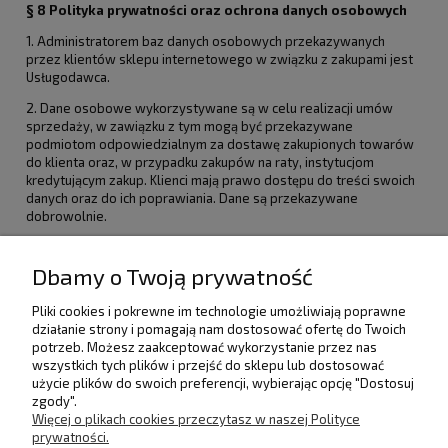
§ 8 Polityka prywatności oraz ochrona danych osobowych
1. Administratorem baz danych osobowych przekazywanych
przez klientów sklepu internetowego w związku z zakupami jest
Usługodawca.
2. Dane osobowe wykorzystywane są w celu realizacji umów
sprzedaży, w zawiązku z tym mogą być przekazywane
podmiotom odpowiedzialnym za dostawę zakupionych towarów
do klienta oraz, w przypadku zakupów na raty, instytucjom
kredytującym zakup. Klienci mają prawo dostępu do treści swoich
danych oraz do ich poprawiania. Dane są przekazywane
dobrowolnie.
Dbamy o Twoją prywatność
Pliki cookies i pokrewne im technologie umożliwiają poprawne
POMOC
działanie strony i pomagają nam dostosować ofertę do Twoich
potrzeb. Możesz zaakceptować wykorzystanie przez nas
wszystkich tych plików i przejść do sklepu lub dostosować
użycie plików do swoich preferencji, wybierając opcję "Dostosuj
DOSTAWA I PŁATNOŚCI
zgody".
Więcej o plikach cookies przeczytasz w naszej Polityce
prywatności.