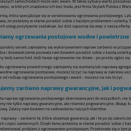
aszych samochodach może ulec awarii. W takiej sytuacji warto poszuki
iejsc, w których znajdziesz ich bez trudu, jest firma Skylark Polska z War
irmą, która specjalizuje się w serwisowaniu ogrzewania postojowego. L
wia, że jesteśmy w stanie poradzić sobie z każdym problemem i usterką.
ch usług pozytywnie zaskakuje. Już dziś zapoznaj się więc z naszą ofertą.
iamy ogrzewania postojowe wodne i powietrzne
esjonalny serwis zajmujemy się wykonywaniem napraw zarówno w przypa
za i doświadczenie pozwala nam bowiem poradzić sobie z każdą usterką -
 twój samochód. Jeśli twoje ogrzewanie nie działa - po prostu zgłoś się 
u ogrzewania powietrznego zajmujemy się wymianą lub naprawą agregatu -
wodne ogrzewanie postojowe, możesz liczyć na naprawy w zakresie uszcze
e od rodzaju ogrzewania postojowego i awarii - możesz na nas liczyć.
jemy zarówno naprawy gwarancyjne, jak i pogwa
ta napraw ogrzewania postojowego skierowana jest do wszystkich, nie tyl
emy nie tylko naprawy gwarancyjne, ale również pogwarancyjne, dbając 
nową. Zależy nam bowiem na zadowoleniu naszych klientów.
naprawy - zarówno te, które obejmuje gwarancja, jak i te po jej zakończe
ch części zamiennych. Dzięki temu jesteśmy w stanie poradzić sobie z ka
liminować problem z ogrzewaniem postojowym. Przekonało się o tym już