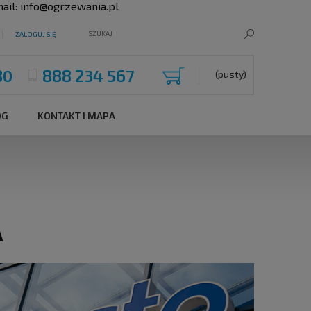
ail:
info@ogrzewania.pl
ZALOGUJ SIĘ
80
888 234 567
(pusty)
OG
KONTAKT I MAPA
A