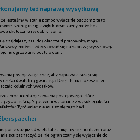
ykonujemy też naprawę wysyłkową
, że jesteśmy w stanie pomóc wyłącznie osobom z tego
bowiem szereg usług, dzięki którym każdy może bez
we skutecznie i w dobrej cenie.
się znajdujesz, nasi doświadczeni pracownicy mogą
od Warszawy, możesz zdecydować się na naprawę wysyłkową.
 swojemu ogrzewaniu postojowemu.
rzewania postojowego chce, aby naprawa okazała się
y części dwuletnią gwarancją. Dzięki temu możesz mieć
aczało kolejnych wydatków.
przez producenta ogrzewania postojowego, które
szą żywotnością. Są bowiem wykonane z wysokiej jakości
fektów. Ty również nie musisz się tego bać!
 Eberspaecher
e, ponieważ już od wielu lat zajmujemy się montażem oraz
 miejscu zaznaczyć, że nie ograniczamy się wyłącznie do