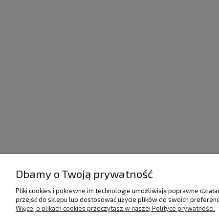
Dbamy o Twoją prywatność
POMOC
DOSTAWA I PŁATNO
Pliki cookies i pokrewne im technologie umożliwiają poprawne dział
przejść do sklepu lub dostosować użycie plików do swoich preferencj
Więcej o plikach cookies przeczytasz w naszej Polityce prywatności.
Regulamin
Raty/Leasing
Polityka prywatności
Faktury i paragony