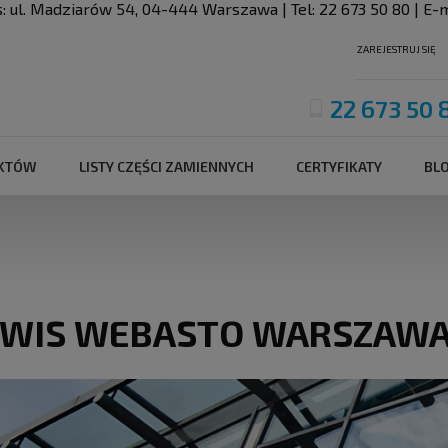
s:
ul. Madziarów 54
,
04-444
Warszawa
| Tel:
22 673 50 80
| E-m
ZAREJESTRUJ SIĘ
22 673 50 
UKTÓW
LISTY CZĘŚCI ZAMIENNYCH
CERTYFIKATY
BL
RWIS WEBASTO WARSZAW