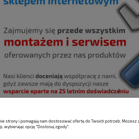
1
2
ŚCI
MOJE KONTO
GWARANCJA I 
anie strony i pomagają nam dostosować ofertę do Twoich potrzeb. Możesz 
i, wybierając opcję "Dostosuj zgody".
Twoje zamówienia
Gwarancja
Ustawienia konta
Reklamacje i zwro