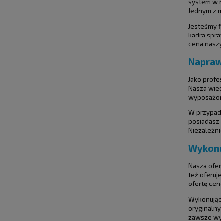
system w n
Jednym z m
Jesteśmy f
kadra spra
cena naszy
Napraw
Jako prof
Nasza wied
wyposażony
W przypadk
posiadasz 
Niezależni
Wykonu
Nasza ofer
też oferuj
ofertę ce
Wykonując 
oryginalny
zawsze wye