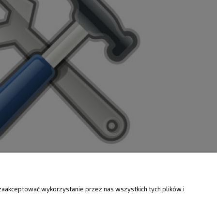
ZWROTY
O FIRMIE
zaakceptować wykorzystanie przez nas wszystkich tych plików i
Kontakt i mapa
ty
Dotacje EU