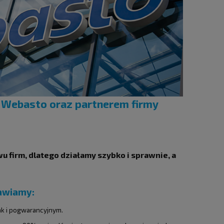
Webasto oraz partnerem firmy
 firm, dlatego działamy szybko i sprawnie, a
awiamy:
ak i pogwarancyjnym.