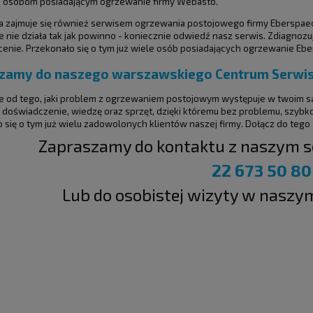
 osobom posiadającym ogrzewanie firmy Webasto.
a zajmuje się również serwisem ogrzewania postojowego firmy Eberspaech
re nie działa tak jak powinno - koniecznie odwiedź nasz serwis. Zdiagnozu
 cenie. Przekonało się o tym już wiele osób posiadających ogrzewanie Eb
zamy do naszego warszawskiego Centrum Serw
e od tego, jaki problem z ogrzewaniem postojowym występuje w twoim s
doświadczenie, wiedzę oraz sprzęt, dzięki któremu bez problemu, szybk
 się o tym już wielu zadowolonych klientów naszej firmy. Dołącz do tego
Zapraszamy do kontaktu z naszym 
22 673 50 80
Lub do osobistej wizyty w naszy