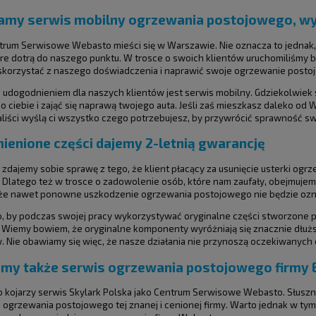
amy serwis mobilny ogrzewania postojowego, w
rum Serwisowe Webasto mieści się w Warszawie. Nie oznacza to jednak
óre dotrą do naszego punktu. W trosce o swoich klientów uruchomiliśmy 
korzystać z naszego doświadczenia i naprawić swoje ogrzewanie postojo
udogodnieniem dla naszych klientów jest serwis mobilny. Gdziekolwiek 
o ciebie i zająć się naprawą twojego auta. Jeśli zaś mieszkasz daleko 
aliści wyślą ci wszystko czego potrzebujesz, by przywrócić sprawność
ienione części dajemy 2-letnią gwarancję
zdajemy sobie sprawę z tego, że klient płacący za usunięcie usterki og
 Dlatego też w trosce o zadowolenie osób, które nam zaufały, obejmujem
że nawet ponowne uszkodzenie ogrzewania postojowego nie będzie ozn
, by podczas swojej pracy wykorzystywać oryginalne części stworzone 
 Wiemy bowiem, że oryginalne komponenty wyróżniają się znacznie dłuż
. Nie obawiamy się więc, że nasze działania nie przynoszą oczekiwanych e
emy także serwis ogrzewania postojowego firmy
 kojarzy serwis Skylark Polska jako Centrum Serwisowe Webasto. Słuszni
ogrzewania postojowego tej znanej i cenionej firmy. Warto jednak w tym