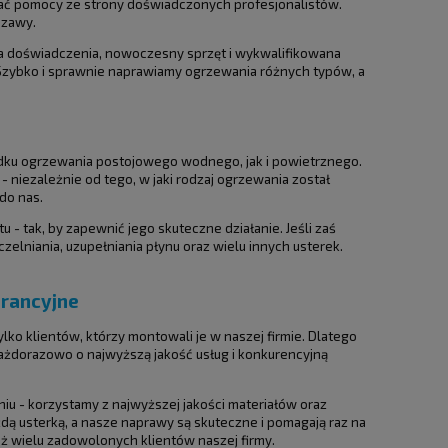
wać pomocy ze strony doświadczonych profesjonalistów.
szawy.
ata doświadczenia, nowoczesny sprzęt i wykwalifikowana
 Szybko i sprawnie naprawiamy ogrzewania różnych typów, a
dku ogrzewania postojowego wodnego, jak i powietrznego.
 niezależnie od tego, w jaki rodzaj ogrzewania został
do nas.
 tak, by zapewnić jego skuteczne działanie. Jeśli zaś
lniania, uzupełniania płynu oraz wielu innych usterek.
rancyjne
ko klientów, którzy montowali je w naszej firmie. Dlatego
każdorazowo o najwyższą jakość usług i konkurencyjną
niu - korzystamy z najwyższej jakości materiałów oraz
żdą usterką, a nasze naprawy są skuteczne i pomagają raz na
 wielu zadowolonych klientów naszej firmy.