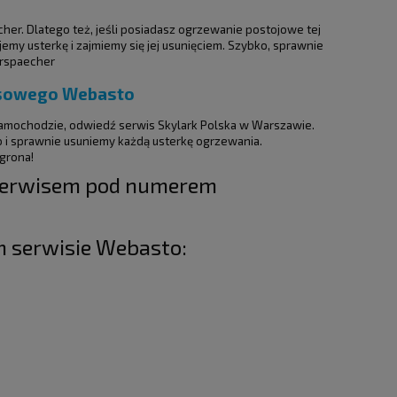
er. Dlatego też, jeśli posiadasz ogrzewanie postojowe tej
jemy usterkę i zajmiemy się jej usunięciem. Szybko, sprawnie
erspaecher
isowego Webasto
amochodzie, odwiedź serwis Skylark Polska w Warszawie.
o i sprawnie usuniemy każdą usterkę ogrzewania.
 grona!
serwisem pod numerem
m serwisie Webasto: