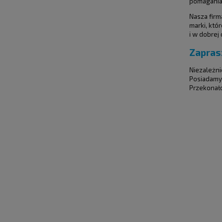
pomagania
Nasza firm
marki, któ
i w dobrej
Zapras
Niezależni
Posiadamy 
Przekonało