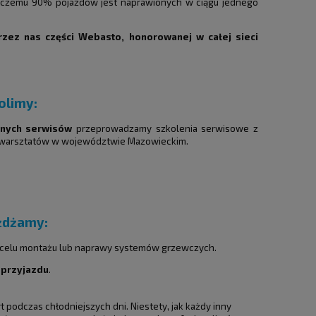
ki czemu 90% pojazdów jest naprawionych w ciągu jednego
rzez nas części Webasto, honorowanej w całej sieci
olimy:
ionych serwisów
przeprowadzamy szkolenia serwisowe z
 warsztatów w województwie Mazowieckim.
żdżamy:
w celu montażu lub naprawy systemów grzewczych.
 przyjazdu
.
podczas chłodniejszych dni. Niestety, jak każdy inny