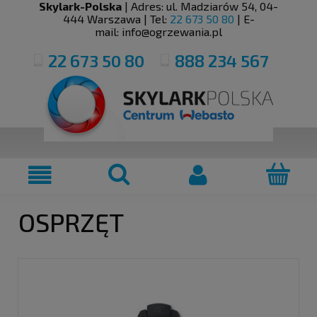
Skylark-Polska
| Adres:
ul. Madziarów 54
,
04-
444
Warszawa
| Tel:
22 673 50 80
| E-
mail:
info@ogrzewania.pl
22 673 50 80
888 234 567
OSPRZĘT