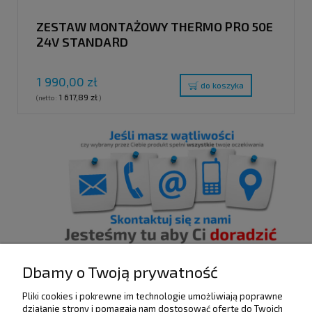
ZESTAW MONTAŻOWY THERMO PRO 50E
24V STANDARD
1 990,00 zł
do koszyka
1 617,89 zł
(netto:
)
Dbamy o Twoją prywatność
Pliki cookies i pokrewne im technologie umożliwiają poprawne
działanie strony i pomagają nam dostosować ofertę do Twoich
POMOC