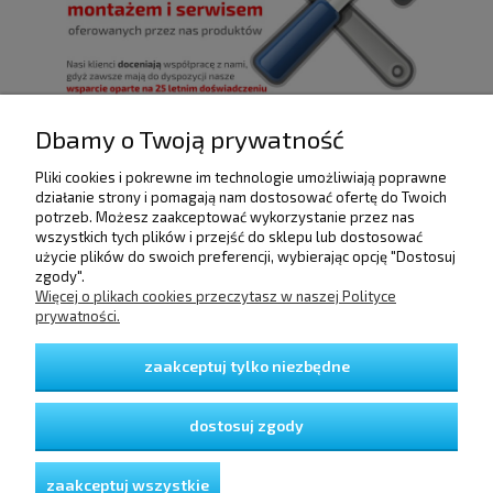
Dbamy o Twoją prywatność
Pliki cookies i pokrewne im technologie umożliwiają poprawne
działanie strony i pomagają nam dostosować ofertę do Twoich
POMOC
potrzeb. Możesz zaakceptować wykorzystanie przez nas
wszystkich tych plików i przejść do sklepu lub dostosować
użycie plików do swoich preferencji, wybierając opcję "Dostosuj
DOSTAWA I PŁATNOŚCI
zgody".
Więcej o plikach cookies przeczytasz w naszej Polityce
prywatności.
MOJE KONTO
zaakceptuj tylko niezbędne
GWARANCJA I ZWROTY
dostosuj zgody
O FIRMIE
zaakceptuj wszystkie