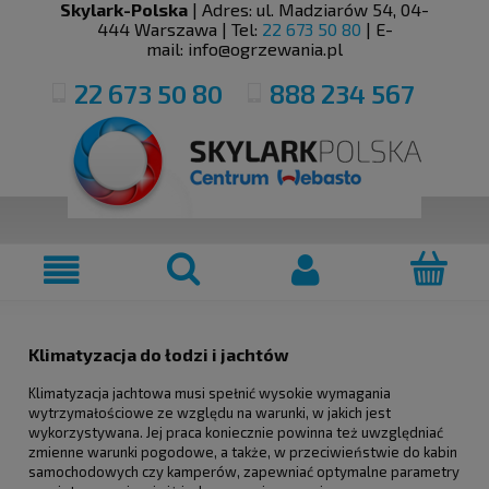
Skylark-Polska
| Adres:
ul. Madziarów 54
,
04-
444
Warszawa
| Tel:
22 673 50 80
| E-
mail:
info@ogrzewania.pl
22 673 50 80
888 234 567
Klimatyzacja do łodzi i jachtów
Klimatyzacja jachtowa musi spełnić wysokie wymagania
wytrzymałościowe ze względu na warunki, w jakich jest
wykorzystywana. Jej praca koniecznie powinna też uwzględniać
zmienne warunki pogodowe, a także, w przeciwieństwie do kabin
samochodowych czy kamperów, zapewniać optymalne parametry