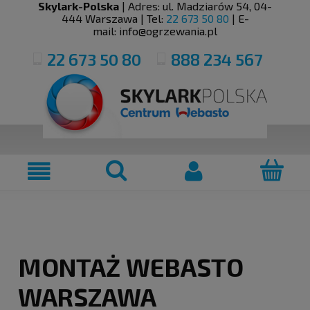
Skylark-Polska
| Adres:
ul. Madziarów 54
,
04-
444
Warszawa
| Tel:
22 673 50 80
| E-
mail:
info@ogrzewania.pl
22 673 50 80
888 234 567
MONTAŻ WEBASTO
WARSZAWA