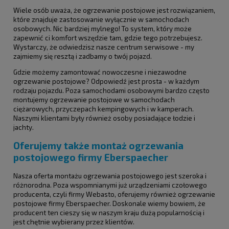
Wiele osób uważa, że ogrzewanie postojowe jest rozwiązaniem,
które znajduje zastosowanie wyłącznie w samochodach
osobowych. Nic bardziej mylnego! To system, który może
zapewnić ci komfort wszędzie tam, gdzie tego potrzebujesz.
Wystarczy, że odwiedzisz nasze centrum serwisowe - my
zajmiemy się resztą i zadbamy o twój pojazd.
Gdzie możemy zamontować nowoczesne i niezawodne
ogrzewanie postojowe? Odpowiedź jest prosta - w każdym
rodzaju pojazdu. Poza samochodami osobowymi bardzo często
montujemy ogrzewanie postojowe w samochodach
ciężarowych, przyczepach kempingowych i w kamperach.
Naszymi klientami były również osoby posiadające łodzie i
jachty.
Oferujemy także montaż ogrzewania
postojowego firmy Eberspaecher
Nasza oferta montażu ogrzewania postojowego jest szeroka i
różnorodna. Poza wspomnianymi już urządzeniami czołowego
producenta, czyli firmy Webasto, oferujemy również ogrzewanie
postojowe firmy Eberspaecher. Doskonale wiemy bowiem, że
producent ten cieszy się w naszym kraju dużą popularnością i
jest chętnie wybierany przez klientów.