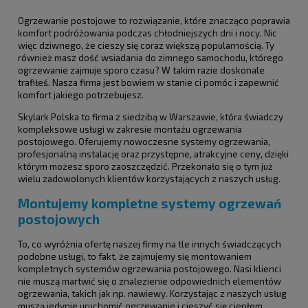
Ogrzewanie postojowe to rozwiązanie, które znacząco poprawia
komfort podróżowania podczas chłodniejszych dni i nocy. Nic
więc dziwnego, że cieszy się coraz większą popularnością. Ty
również masz dość wsiadania do zimnego samochodu, którego
ogrzewanie zajmuje sporo czasu? W takim razie doskonale
trafiłeś. Nasza firma jest bowiem w stanie ci pomóc i zapewnić
komfort jakiego potrzebujesz.
Skylark Polska to firma z siedzibą w Warszawie, która świadczy
kompleksowe usługi w zakresie montażu ogrzewania
postojowego. Oferujemy nowoczesne systemy ogrzewania,
profesjonalną instalację oraz przystępne, atrakcyjne ceny, dzięki
którym możesz sporo zaoszczędzić. Przekonało się o tym już
wielu zadowolonych klientów korzystających z naszych usług.
Montujemy kompletne systemy ogrzewań
postojowych
To, co wyróżnia ofertę naszej firmy na tle innych świadczących
podobne usługi, to fakt, że zajmujemy się montowaniem
kompletnych systemów ogrzewania postojowego. Nasi klienci
nie muszą martwić się o znalezienie odpowiednich elementów
ogrzewania, takich jak np. nawiewy. Korzystając z naszych usług
muszą jedynie uruchomić ogrzewanie i cieszyć się ciepłem