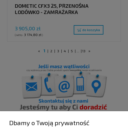
DOMETIC CFX3 25, PRZENOŚNA
LODÓWKO - ZAMRAŻARKA
KOMPRESOROWA, 25L
3 905,00 zł
do koszyka
3 174,80 zł
(netto:
)
«
1
»
|
2
|
3
|
4
|
5
|
...
|
13
Dbamy o Twoją prywatność