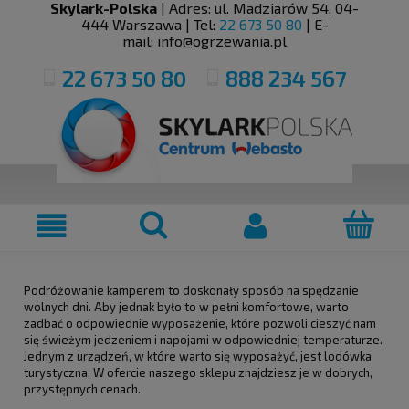
Skylark-Polska
| Adres:
ul. Madziarów 54
,
04-
444
Warszawa
| Tel:
22 673 50 80
| E-
mail:
info@ogrzewania.pl
22 673 50 80
888 234 567
Podróżowanie kamperem to doskonały sposób na spędzanie
wolnych dni. Aby jednak było to w pełni komfortowe, warto
zadbać o odpowiednie wyposażenie, które pozwoli cieszyć nam
się świeżym jedzeniem i napojami w odpowiedniej temperaturze.
Jednym z urządzeń, w które warto się wyposażyć, jest lodówka
turystyczna. W ofercie naszego sklepu znajdziesz je w dobrych,
przystępnych cenach.