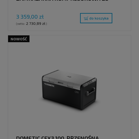
SPECJALNYM UKŁADEM
ELEKTRONICZNYM, 38 L
3 359,00 zł
do koszyka
2 730,89 zł
(netto:
)
NOWOŚĆ
DOMETIC CFX3 100, PRZENOŚNA