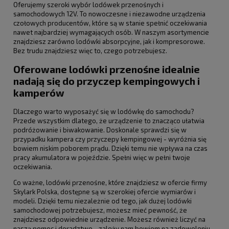
Oferujemy szeroki wybór lodówek przenośnych i
samochodowych 12V. To nowoczesne i niezawodne urządzenia
czołowych producentów, które są w stanie spełnić oczekiwania
nawet najbardziej wymagających osób. W naszym asortymencie
znajdziesz zarówno lodówki absorpcyjne, jak i kompresorowe.
Bez trudu znajdziesz więc to, czego potrzebujesz.
Oferowane lodówki przenośne idealnie
nadają się do przyczep kempingowych i
kamperów
Dlaczego warto wyposażyć się w lodówkę do samochodu?
Przede wszystkim dlatego, że urządzenie to znacząco ułatwia
podróżowanie i biwakowanie. Doskonale sprawdzi się w
przypadku kampera czy przyczepy kempingowej - wyróżnia się
bowiem niskim poborem prądu. Dzięki temu nie wpływa na czas
pracy akumulatora w pojeździe. Spełni więc w pełni twoje
oczekiwania.
Co ważne, lodówki przenośne, które znajdziesz w ofercie firmy
Skylark Polska, dostępne są w szerokiej ofercie wymiarów i
modeli. Dzięki temu niezależnie od tego, jak dużej lodówki
samochodowej potrzebujesz, możesz mieć pewność, że
znajdziesz odpowiednie urządzenie. Możesz również liczyć na
naszą pomoc i doradztwo - zależy nam bowiem na zadowoleniu