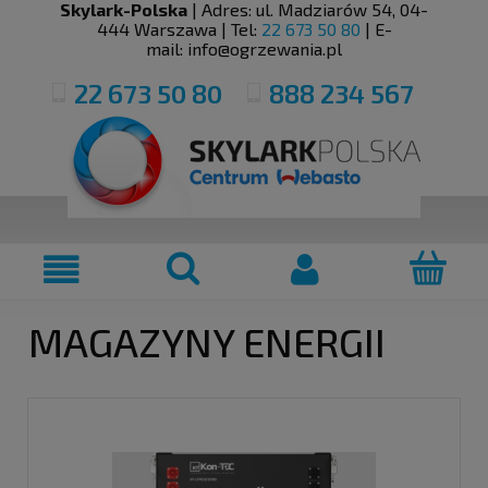
Skylark-Polska
| Adres:
ul. Madziarów 54
,
04-
444
Warszawa
| Tel:
22 673 50 80
| E-
mail:
info@ogrzewania.pl
22 673 50 80
888 234 567
MAGAZYNY ENERGII