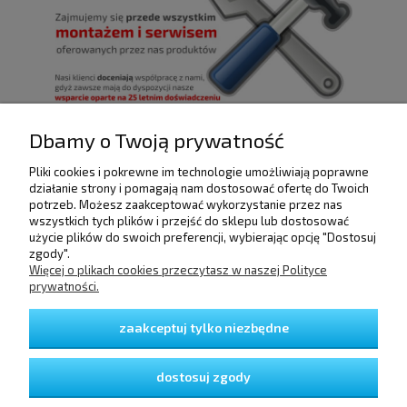
Dbamy o Twoją prywatność
Pliki cookies i pokrewne im technologie umożliwiają poprawne
POMOC
działanie strony i pomagają nam dostosować ofertę do Twoich
potrzeb. Możesz zaakceptować wykorzystanie przez nas
wszystkich tych plików i przejść do sklepu lub dostosować
użycie plików do swoich preferencji, wybierając opcję "Dostosuj
DOSTAWA I PŁATNOŚCI
zgody".
Więcej o plikach cookies przeczytasz w naszej Polityce
prywatności.
MOJE KONTO
zaakceptuj tylko niezbędne
GWARANCJA I ZWROTY
dostosuj zgody