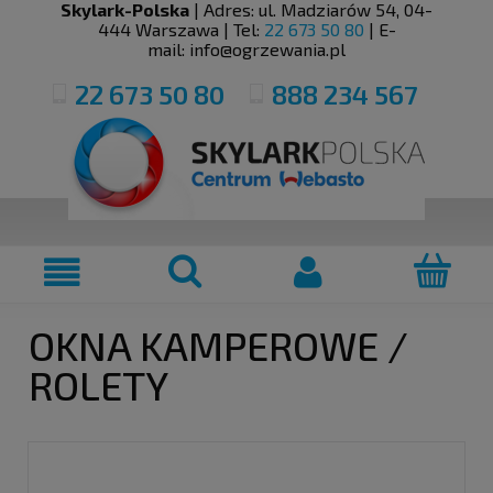
Skylark-Polska
| Adres:
ul. Madziarów 54
,
04-
444
Warszawa
| Tel:
22 673 50 80
| E-
mail:
info@ogrzewania.pl
22 673 50 80
888 234 567
OKNA KAMPEROWE /
ROLETY