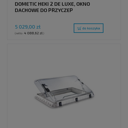
DOMETIC HEKI 2 DE LUXE, OKNO
DACHOWE DO PRZYCZEP
KEMPINGOWYCH Z WBUDOWANYM
OŚWIETLENIEM I ROLETĄ
5 029,00 zł
HARMONIJKOWĄ
do koszyka
4 088,62 zł
(netto:
)