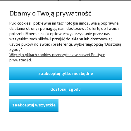
Dbamy o Twoją prywatność
Pliki cookies i pokrewne im technologie umożliwiają poprawne
POMOC
działanie strony i pomagają nam dostosować ofertę do Twoich
potrzeb. Możesz zaakceptować wykorzystanie przez nas
wszystkich tych plików i przejść do sklepu lub dostosować
użycie plików do swoich preferencji, wybierając opcję "Dostosuj
DOSTAWA I PŁATNOŚCI
zgody".
Więcej o plikach cookies przeczytasz w naszej Polityce
prywatności.
MOJE KONTO
zaakceptuj tylko niezbędne
GWARANCJA I ZWROTY
dostosuj zgody
O FIRMIE
zaakceptuj wszystkie
pokaż pełną wersję strony