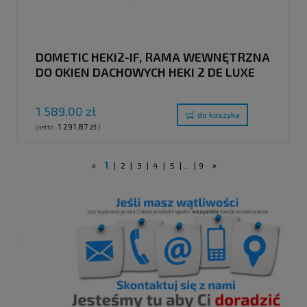
DOMETIC HEKI2-IF, RAMA WEWNĘTRZNA
DO OKIEN DACHOWYCH HEKI 2 DE LUXE
1 589,00 zł
do koszyka
1 291,87 zł
(netto:
)
«
1
»
|
2
|
3
|
4
|
5
|
...
|
9