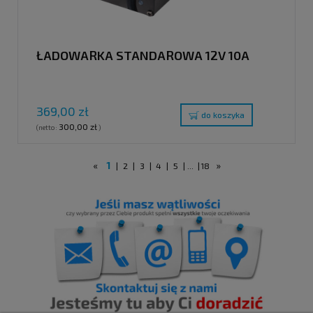
ŁADOWARKA STANDAROWA 12V 10A
369,00 zł
do koszyka
300,00 zł
(netto:
)
«
1
»
|
2
|
3
|
4
|
5
|
...
|
18