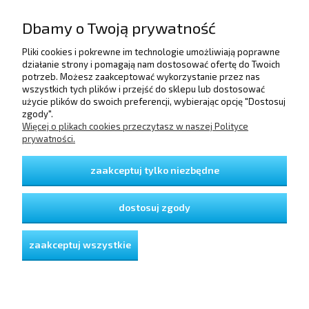
Dbamy o Twoją prywatność
Pliki cookies i pokrewne im technologie umożliwiają poprawne
POMOC
działanie strony i pomagają nam dostosować ofertę do Twoich
potrzeb. Możesz zaakceptować wykorzystanie przez nas
wszystkich tych plików i przejść do sklepu lub dostosować
użycie plików do swoich preferencji, wybierając opcję "Dostosuj
DOSTAWA I PŁATNOŚCI
zgody".
Więcej o plikach cookies przeczytasz w naszej Polityce
prywatności.
MOJE KONTO
zaakceptuj tylko niezbędne
GWARANCJA I ZWROTY
dostosuj zgody
O FIRMIE
zaakceptuj wszystkie
pokaż pełną wersję strony