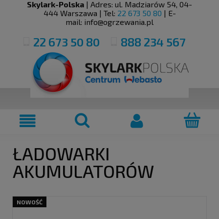
Skylark-Polska
| Adres:
ul. Madziarów 54
,
04-
444
Warszawa
| Tel:
22 673 50 80
| E-
mail:
info@ogrzewania.pl
22 673 50 80
888 234 567
ŁADOWARKI
AKUMULATORÓW
NOWOŚĆ