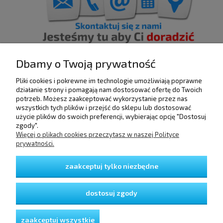
Dbamy o Twoją prywatność
Pliki cookies i pokrewne im technologie umożliwiają poprawne
działanie strony i pomagają nam dostosować ofertę do Twoich
POMOC
potrzeb. Możesz zaakceptować wykorzystanie przez nas
wszystkich tych plików i przejść do sklepu lub dostosować
użycie plików do swoich preferencji, wybierając opcję "Dostosuj
DOSTAWA I PŁATNOŚCI
zgody".
Więcej o plikach cookies przeczytasz w naszej Polityce
prywatności.
MOJE KONTO
zaakceptuj tylko niezbędne
GWARANCJA I ZWROTY
dostosuj zgody
O FIRMIE
zaakceptuj wszystkie