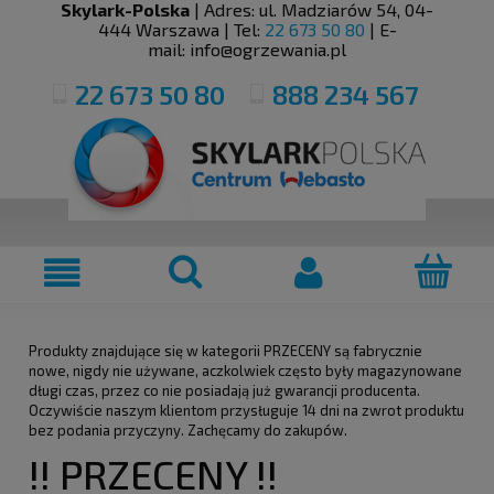
Skylark-Polska
| Adres:
ul. Madziarów 54
,
04-
444
Warszawa
| Tel:
22 673 50 80
| E-
mail:
info@ogrzewania.pl
22 673 50 80
888 234 567
Produkty znajdujące się w kategorii PRZECENY są fabrycznie
nowe, nigdy nie używane, aczkolwiek często były magazynowane
długi czas, przez co nie posiadają już gwarancji producenta.
Oczywiście naszym klientom przysługuje 14 dni na zwrot produktu
bez podania przyczyny. Zachęcamy do zakupów.
!! PRZECENY !!