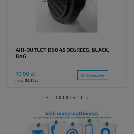
AIR-OUTLET D60 45 DEGREES, BLACK,
BAG
70,00 zł
do koszyka
56,91 zł
(netto:
)
«
1
»
|
2
|
3
|
4
|
5