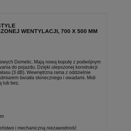
STYLE
ONEJ WENTYLACJI, 700 X 500 MM
chowych Dometic. Mają nową kopułę z podwójnym
ania do pojazdu. Dzięki ulepszonej konstrukcji
hałasu (3 dB). Wewnętrzna rama z oddzielnie
nadmiarem światła słonecznego i owadami. Midi
 lub bez.
ym
zeństwo i mechaniczną niezawodność