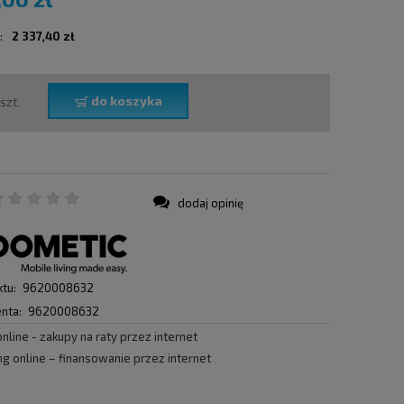
:
2 337,40 zł
do koszyka
szt.
dodaj opinię
:
tu:
9620008632
nta:
9620008632