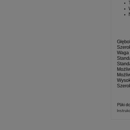
Głębo
Szero
Waga 
Stand
Stand
Możli
Możli
Wysok
Szero
Pliki d
Instruk