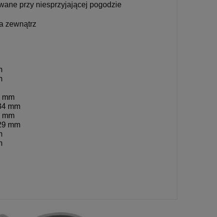
owane przy niesprzyjającej pogodzie
a zewnątrz
m
m
0 mm
34 mm
5 mm
29 mm
m
m