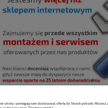
1
2
ŚCI
MOJE KONTO
GWARANCJA I 
anie strony i pomagają nam dostosować ofertę do Twoich potrzeb. Możesz 
i, wybierając opcję "Dostosuj zgody".