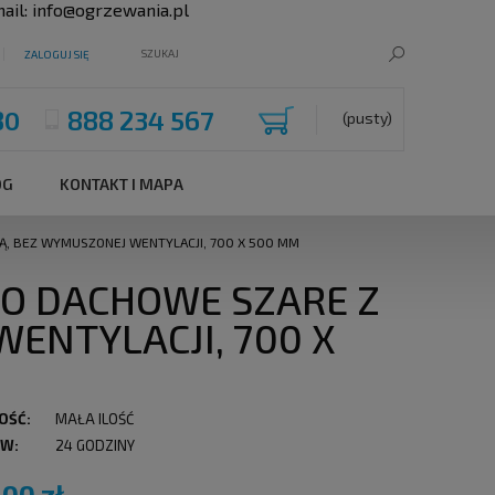
ail:
info@ogrzewania.pl
ZALOGUJ SIĘ
80
888 234 567
(pusty)
OG
KONTAKT I MAPA
IĄ, BEZ WYMUSZONEJ WENTYLACJI, 700 X 500 MM
KNO DACHOWE SZARE Z
ENTYLACJI, 700 X
OŚĆ:
MAŁA ILOŚĆ
 W:
24 GODZINY
,00 zł