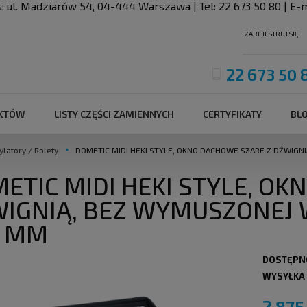
s:
ul. Madziarów 54
,
04-444
Warszawa
| Tel:
22 673 50 80
| E-m
ZAREJESTRUJ SIĘ
22 673 50 
UKTÓW
LISTY CZĘŚCI ZAMIENNYCH
CERTYFIKATY
BL
atory / Rolety
DOMETIC MIDI HEKI STYLE, OKNO DACHOWE SZARE Z DŹWIGN
ETIC MIDI HEKI STYLE, O
IGNIĄ, BEZ WYMUSZONEJ W
0 MM
DOSTĘPN
WYSYŁKA
2 875