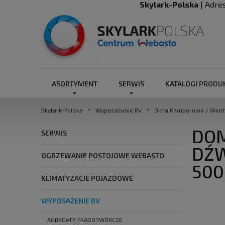
Skylark-Polska
| Adre
ASORTYMENT
SERWIS
KATALOGI PROD
Skylark-Polska
Wyposażenie RV
Okna Kamperowe / Wentyl
DOM
SERWIS
DŹW
OGRZEWANIE POSTOJOWE WEBASTO
50
KLIMATYZACJE POJAZDOWE
WYPOSAŻENIE RV
AGREGATY PRĄDOTWÓRCZE