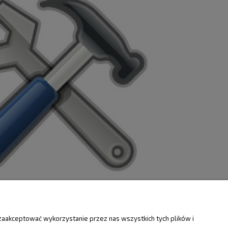
ZWROTY
O FIRMIE
zaakceptować wykorzystanie przez nas wszystkich tych plików i