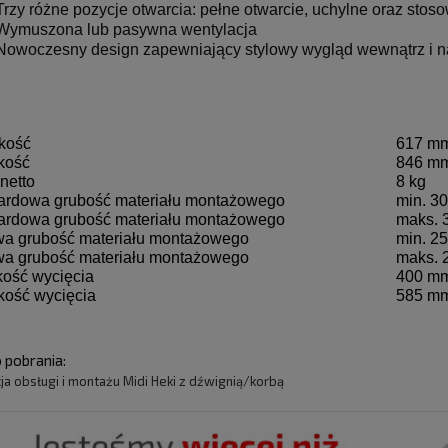
Trzy różne pozycje otwarcia: pełne otwarcie, uchylne oraz stos
Wymuszona lub pasywna wentylacja
Nowoczesny design zapewniający stylowy wygląd wewnątrz i n
kość
617 m
kość
846 m
netto
8 kg
ardowa grubość materiału montażowego
min. 3
ardowa grubość materiału montażowego
maks. 
wa grubość materiału montażowego
min. 2
wa grubość materiału montażowego
maks. 
ość wycięcia
400 m
kość wycięcia
585 m
o pobrania:
cja obsługi i montażu Midi Heki z dźwignią/korbą