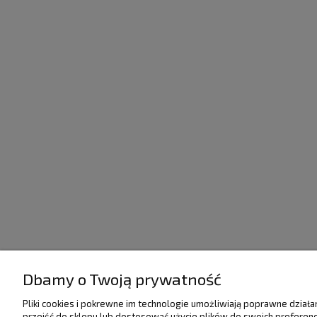
Dbamy o Twoją prywatność
POMOC
DOSTAWA I PŁATNO
Pliki cookies i pokrewne im technologie umożliwiają poprawne dział
przejść do sklepu lub dostosować użycie plików do swoich preferencj