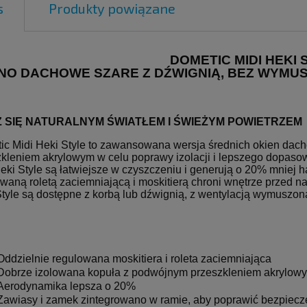
s
Produkty powiązane
DOMETIC MIDI HEKI 
NO DACHOWE SZARE Z DŹWIGNIĄ, BEZ WYMUSZ
Z SIĘ NATURALNYM ŚWIATŁEM I ŚWIEŻYM POWIETRZEM
ic Midi Heki Style to zawansowana wersja średnich okien da
kleniem akrylowym w celu poprawy izolacji i lepszego dopasow
eki Style są łatwiejsze w czyszczeniu i generują o 20% mniej 
waną roletą zaciemniającą i moskitierą chroni wnętrze przed 
tyle są dostępne z korbą lub dźwignią, z wentylacją wymuszoną
Oddzielnie regulowana moskitiera i roleta zaciemniająca
Dobrze izolowana kopuła z podwójnym przeszkleniem akrylow
Aerodynamika lepsza o 20%
Zawiasy i zamek zintegrowano w ramie, aby poprawić bezpiec