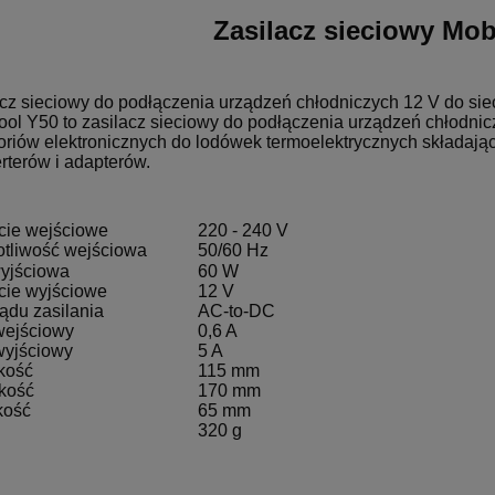
Zasilacz sieciowy Mob
cz sieciowy do podłączenia urządzeń chłodniczych 12 V do sie
ol Y50 to zasilacz sieciowy do podłączenia urządzeń chłodnic
riów elektronicznych do lodówek termoelektrycznych składająca
rterów i adapterów.
cie wejściowe
220 - 240 V
otliwość wejściowa
50/60 Hz
yjściowa
60 W
cie wyjściowe
12 V
ądu zasilania
AC-to-DC
wejściowy
0,6 A
wyjściowy
5 A
kość
115 mm
kość
170 mm
kość
65 mm
320 g