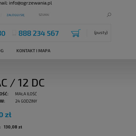
ail:
info@ogrzewania.pl
ZALOGUJ SIĘ
80
888 234 567
(pusty)
OG
KONTAKT I MAPA
 / 12 DC
OŚĆ:
MAŁA ILOŚĆ
 W:
24 GODZINY
0 zł
:
130,08 zł