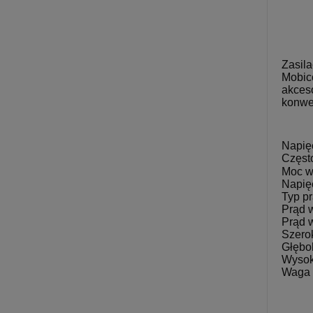
Zasila
Mobico
akceso
konwe
Napię
Częst
Moc w
Napię
Typ pr
Prąd 
Prąd 
Szero
Głębo
Wyso
Waga