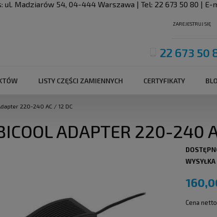
s:
ul. Madziarów 54
,
04-444
Warszawa
| Tel:
22 673 50 80
| E-m
ZAREJESTRUJ SIĘ
22 673 50 
UKTÓW
LISTY CZĘŚCI ZAMIENNYCH
CERTYFIKATY
BL
dapter 220-240 AC / 12 DC
ICOOL ADAPTER 220-240 AC
DOSTĘPN
WYSYŁKA
160,0
Cena netto