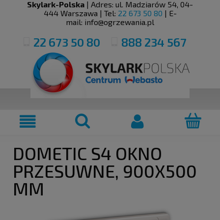
Skylark-Polska
| Adres:
ul. Madziarów 54
,
04-
444
Warszawa
| Tel:
22 673 50 80
| E-
mail:
info@ogrzewania.pl
22 673 50 80
888 234 567
DOMETIC S4 OKNO
PRZESUWNE, 900X500
MM