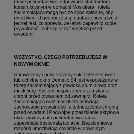
ramie poliuretanowej odpowiada standardom
konstrukcyjnym w domach! Moskitiera i roleta
zaciemniająca mogą być ze sobą spinane, aby
umożliwić ich jednoczesną regulację przy użyciu
jednej ręki, co sprawia, że łatwo zapewnić sobie
prywatność i zabezpieczyć wnętrze przed
owadami.
WSZYSTKO, CZEGO POTRZEBUJESZ W
NOWYM OKNIE
Sprawdzony i potwierdzony sukces! Przesuwne
lub uchylne okno Dometic S4 jest wyposażone w
roletę zaciemniającą z powłoką aluminiową oraz
moskitierę. System bezpiecznego zamykania
chroni przed otwarciem od zewnątrz. Roleta
zaciemniająca oraz moskitiera ułatwiają
zachowanie prywatności, a jednocześnie chronią
przed owadami! Podwójne przeszklenie akrylowe
okna i wytrzymała poliuretanowa rama
zapewniają doskonałą izolację. Bezstopniowe
rozpórki umożliwiają otwarcie w dowolnym
zakresie (wersja uchylna).