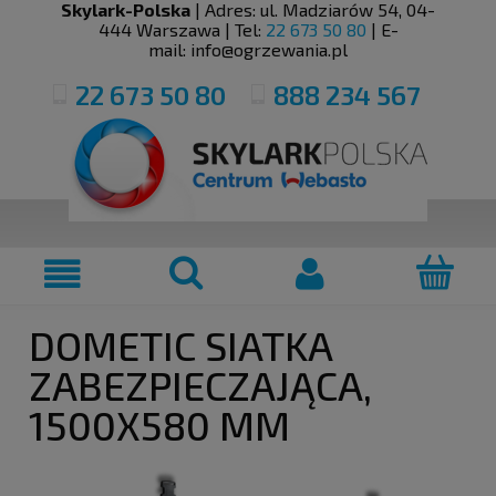
Skylark-Polska
| Adres:
ul. Madziarów 54
,
04-
444
Warszawa
| Tel:
22 673 50 80
| E-
mail:
info@ogrzewania.pl
22 673 50 80
888 234 567
DOMETIC SIATKA
ZABEZPIECZAJĄCA,
1500X580 MM