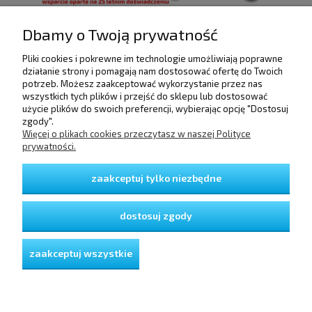
Dbamy o Twoją prywatność
Pliki cookies i pokrewne im technologie umożliwiają poprawne
POMOC
działanie strony i pomagają nam dostosować ofertę do Twoich
potrzeb. Możesz zaakceptować wykorzystanie przez nas
wszystkich tych plików i przejść do sklepu lub dostosować
użycie plików do swoich preferencji, wybierając opcję "Dostosuj
DOSTAWA I PŁATNOŚCI
zgody".
Więcej o plikach cookies przeczytasz w naszej Polityce
prywatności.
MOJE KONTO
zaakceptuj tylko niezbędne
GWARANCJA I ZWROTY
dostosuj zgody
O FIRMIE
zaakceptuj wszystkie
pokaż pełną wersję strony