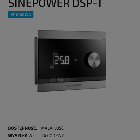
SINEPOWER DSP-T
PROMOCJA
DOSTĘPNOŚĆ:
MAŁA ILOŚĆ
WYSYŁKA W:
24 GODZINY