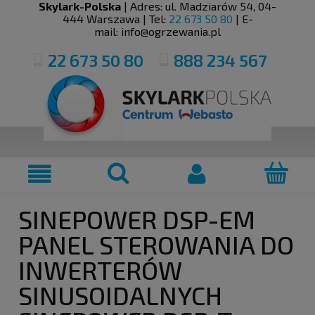
Skylark-Polska
| Adres:
ul. Madziarów 54
,
04-
444
Warszawa
| Tel:
22 673 50 80
| E-
mail:
info@ogrzewania.pl
22 673 50 80
888 234 567
SINEPOWER DSP-EM
PANEL STEROWANIA DO
INWERTERÓW
SINUSOIDALNYCH