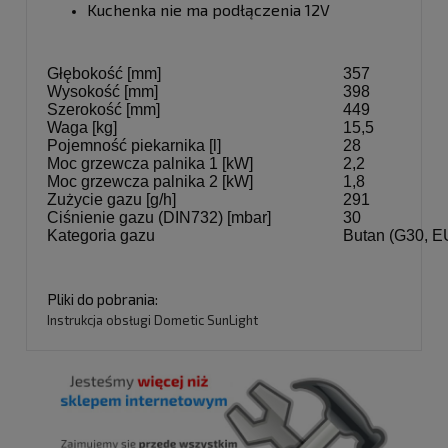
Kuchenka nie ma podłączenia 12V
Głębokość [mm]
357
Wysokość [mm]
398
Szerokość [mm]
449
Waga [kg]
15,5
Pojemność piekarnika [l]
28
Moc grzewcza palnika 1 [kW]
2,2
Moc grzewcza palnika 2 [kW]
1,8
Zużycie gazu [g/h]
291
Ciśnienie gazu (DIN732) [mbar]
30
Kategoria gazu
Butan (G30, E
Pliki do pobrania:
Instrukcja obsługi Dometic SunLight