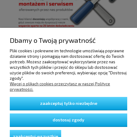
Dbamy o Twoją prywatność
Pliki cookies i pokrewne im technologie umożliwiają poprawne
POMOC
działanie strony i pomagają nam dostosować ofertę do Twoich
potrzeb. Możesz zaakceptować wykorzystanie przez nas
wszystkich tych plików i przejść do sklepu lub dostosować
użycie plików do swoich preferencji, wybierając opcję "Dostosuj
DOSTAWA I PŁATNOŚCI
zgody".
Więcej o plikach cookies przeczytasz w naszej Polityce
prywatności.
MOJE KONTO
zaakceptuj tylko niezbędne
GWARANCJA I ZWROTY
dostosuj zgody
O FIRMIE
zaakceptuj wszystkie