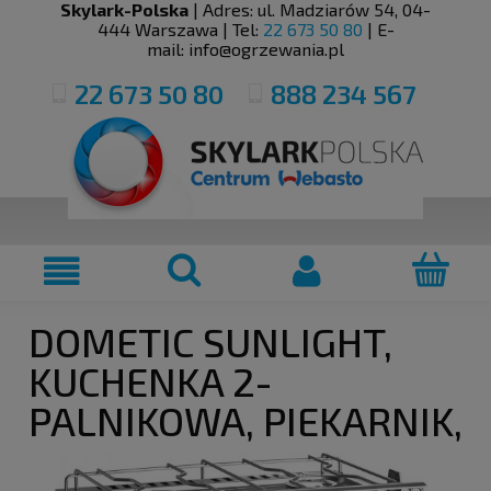
Skylark-Polska
| Adres:
ul. Madziarów 54
,
04-
444
Warszawa
| Tel:
22 673 50 80
| E-
mail:
info@ogrzewania.pl
22 673 50 80
888 234 567
DOMETIC SUNLIGHT,
KUCHENKA 2-
PALNIKOWA, PIEKARNIK,