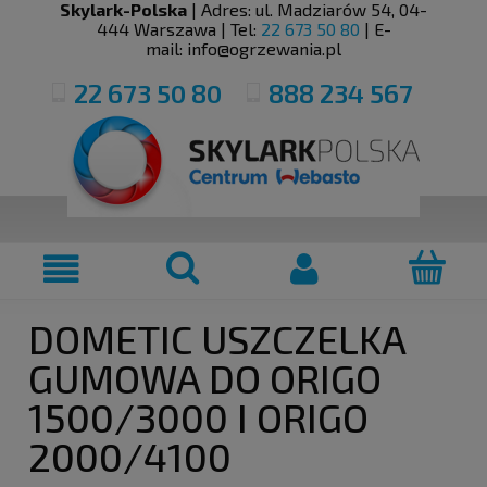
Skylark-Polska
| Adres:
ul. Madziarów 54
,
04-
444
Warszawa
| Tel:
22 673 50 80
| E-
mail:
info@ogrzewania.pl
22 673 50 80
888 234 567
DOMETIC USZCZELKA
GUMOWA DO ORIGO
1500/3000 I ORIGO
2000/4100