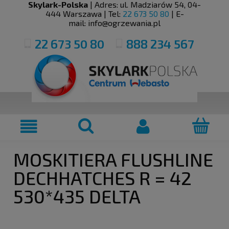
Skylark-Polska
| Adres:
ul. Madziarów 54
,
04-
444
Warszawa
| Tel:
22 673 50 80
| E-
mail:
info@ogrzewania.pl
22 673 50 80
888 234 567
MOSKITIERA FLUSHLINE
DECHHATCHES R = 42
530*435 DELTA