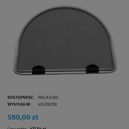
DOSTĘPNOŚĆ:
MAŁA ILOŚĆ
WYSYŁKA W:
48 GODZIN
580,00 zł
Cena netto:
471,54 zł