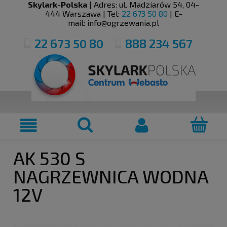
Skylark-Polska
| Adres:
ul. Madziarów 54
,
04-
444
Warszawa
| Tel:
22 673 50 80
| E-
mail:
info@ogrzewania.pl
22 673 50 80
888 234 567
AK 530 S
NAGRZEWNICA WODNA
12V