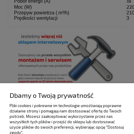
18
Pobór energii (A)
22
Moc (W)
Przepyw powietrza ( m³/h)
21
Prędkości wentylacji
3
Dbamy o Twoją prywatność
Pliki cookies i pokrewne im technologie umożliwiają poprawne
działanie strony i pomagają nam dostosować ofertę do Twoich
POMOC
potrzeb. Możesz zaakceptować wykorzystanie przez nas
wszystkich tych plików i przejść do sklepu lub dostosować
użycie plików do swoich preferencji, wybierając opcję "Dostosuj
DOSTAWA I PŁATNOŚCI
zgody".