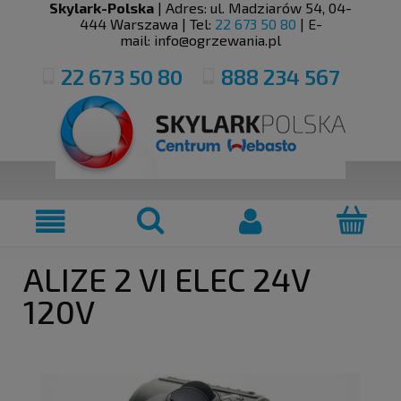
Skylark-Polska
| Adres:
ul. Madziarów 54
,
04-
444
Warszawa
| Tel:
22 673 50 80
| E-
mail:
info@ogrzewania.pl
22 673 50 80
888 234 567
ALIZE 2 VI ELEC 24V
120V