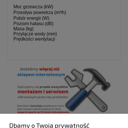
Moc grzewcza (kW)
Przeoływ powietrza (m³/h)
Pobór energii (W)
Poziom hałasu (dB)
Masa (kg)
Przyłącze wody (mm)
Prędkości wentylacji
Dbamy o Twoją prywatność