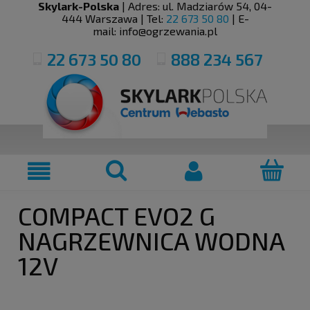
Skylark-Polska
| Adres:
ul. Madziarów 54
,
04-
444
Warszawa
| Tel:
22 673 50 80
| E-
mail:
info@ogrzewania.pl
22 673 50 80
888 234 567
COMPACT EVO2 G
NAGRZEWNICA WODNA
12V