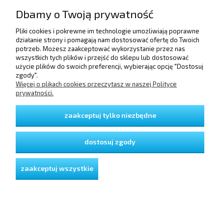
Dbamy o Twoją prywatność
Pliki cookies i pokrewne im technologie umożliwiają poprawne
POMOC
działanie strony i pomagają nam dostosować ofertę do Twoich
potrzeb. Możesz zaakceptować wykorzystanie przez nas
wszystkich tych plików i przejść do sklepu lub dostosować
użycie plików do swoich preferencji, wybierając opcję "Dostosuj
DOSTAWA I PŁATNOŚCI
zgody".
Więcej o plikach cookies przeczytasz w naszej Polityce
prywatności.
MOJE KONTO
zaakceptuj tylko niezbędne
GWARANCJA I ZWROTY
dostosuj zgody
O FIRMIE
zaakceptuj wszystkie
pokaż pełną wersję strony
Sklep internetowy Shoper Premium