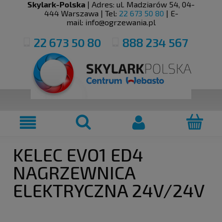
Skylark-Polska
| Adres:
ul. Madziarów 54
,
04-
444
Warszawa
| Tel:
22 673 50 80
| E-
mail:
info@ogrzewania.pl
22 673 50 80
888 234 567
KELEC EVO1 ED4
NAGRZEWNICA
ELEKTRYCZNA 24V/24V