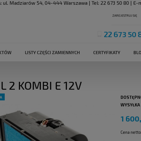
s:
ul. Madziarów 54
,
04-444
Warszawa
| Tel:
22 673 50 80
| E-m
ZAREJESTRUJ SIĘ
22 673 50 
UKTÓW
LISTY CZĘŚCI ZAMIENNYCH
CERTYFIKATY
BL
L 2 KOMBI E 12V
A
DOSTĘPN
WYSYŁKA
1 600
Cena netto