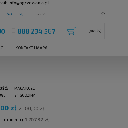
ail:
info@ogrzewania.pl
ZALOGUJ SIĘ
80
888 234 567
(pusty)
OG
KONTAKT I MAPA
OŚĆ:
MAŁA ILOŚĆ
 W:
24 GODZINY
,00 zł
2 100,00 zł
1 707,32 zł
:
1 300,81 zł