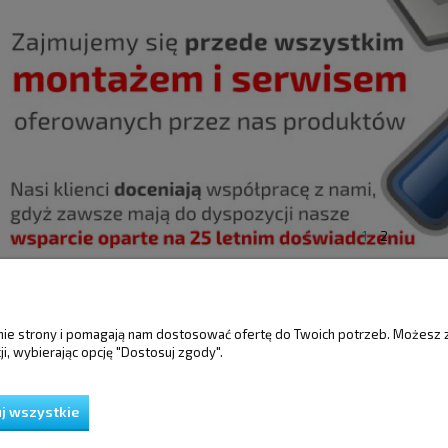
1
2
ŚCI
MOJE KONTO
GWARANCJA I 
anie strony i pomagają nam dostosować ofertę do Twoich potrzeb. Możesz 
i, wybierając opcję "Dostosuj zgody".
Twoje zamówienia
Gwarancja
Ustawienia konta
Reklamacje i zwro
Przechowalnia
j wszystkie
ień