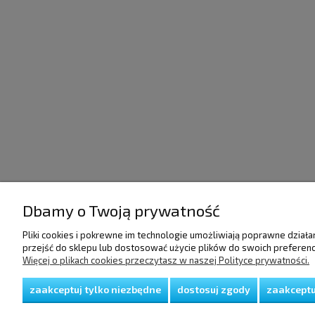
Dbamy o Twoją prywatność
POMOC
DOSTAWA I PŁATNO
Pliki cookies i pokrewne im technologie umożliwiają poprawne dział
przejść do sklepu lub dostosować użycie plików do swoich preferencj
Regulamin
Raty/Leasing
Więcej o plikach cookies przeczytasz w naszej Polityce prywatności.
Polityka prywatności
Faktury i paragony
Koszty dostawy
zaakceptuj tylko niezbędne
dostosuj zgody
zaakceptu
Czas realizacji zamów