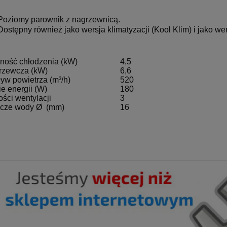
Poziomy parownik z nagrzewnicą.
Dostępny również jako wersja klimatyzacji (Kool Klim) i jako we
ność chłodzenia (kW)
4,5
rzewcza (kW)
6,6
yw powietrza (m³/h)
520
e energii (W)
180
ści wentylacji
3
ącze wody Ø (mm)
16