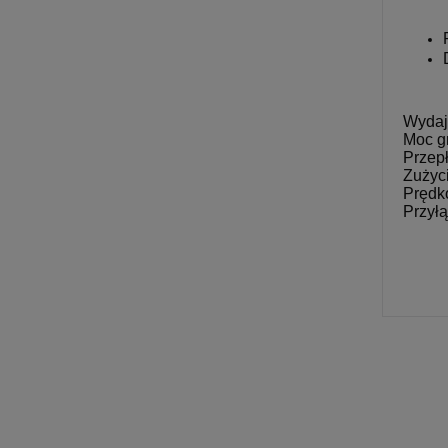
Wydaj
Moc g
Przepł
Zużyci
Prędko
Przył