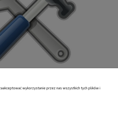
ZWROTY
O FIRMIE
zaakceptować wykorzystanie przez nas wszystkich tych plików i
Kontakt i mapa
ty
Dotacje EU
Informacje o firmie