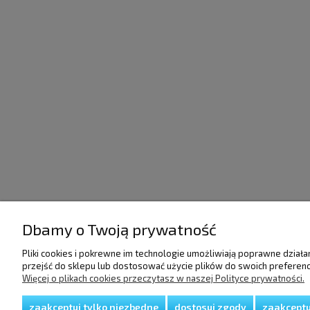
Dbamy o Twoją prywatność
POMOC
DOSTAWA I PŁATNO
Pliki cookies i pokrewne im technologie umożliwiają poprawne dział
przejść do sklepu lub dostosować użycie plików do swoich preferencj
Regulamin
Raty/Leasing
Więcej o plikach cookies przeczytasz w naszej Polityce prywatności.
Polityka prywatności
Faktury i paragony
Koszty dostawy
zaakceptuj tylko niezbędne
dostosuj zgody
zaakceptu