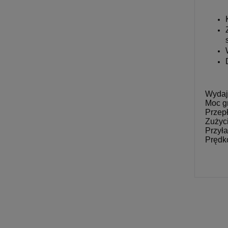
Wydaj
Moc g
Przepł
Zużyci
Przył
Prędko