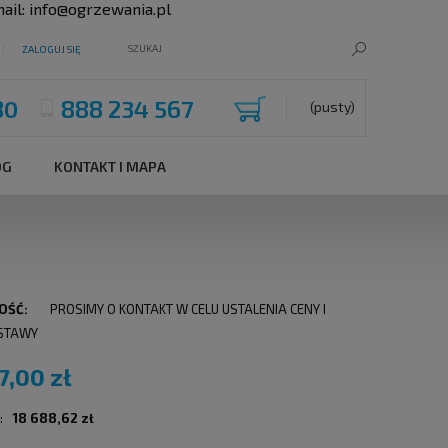
ail:
info@ogrzewania.pl
ZALOGUJ SIĘ
80
888 234 567
(pusty)
OG
KONTAKT I MAPA
OŚĆ:
PROSIMY O KONTAKT W CELU USTALENIA CENY I
STAWY
7,00 zł
:
18 688,62 zł