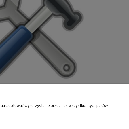
ZWROTY
O FIRMIE
zaakceptować wykorzystanie przez nas wszystkich tych plików i
Kontakt i mapa
ty
Dotacje EU
Informacje o firmie