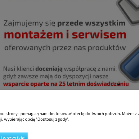
1
2
ŚCI
MOJE KONTO
GWARANCJA I 
anie strony i pomagają nam dostosować ofertę do Twoich potrzeb. Możesz 
i, wybierając opcję "Dostosuj zgody".
Twoje zamówienia
Gwarancja
Ustawienia konta
Reklamacje i zwro
Przechowalnia
j wszystkie