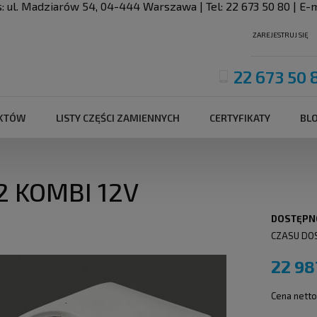
s:
ul. Madziarów 54
,
04-444
Warszawa
| Tel:
22 673 50 80
| E-m
ZAREJESTRUJ SIĘ
22 673 50 
UKTÓW
LISTY CZĘŚCI ZAMIENNYCH
CERTYFIKATY
BL
2 KOMBI 12V
DOSTĘPN
CZASU DO
22 98
Cena netto