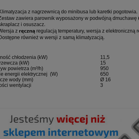
Klimatyzacja z nagrzewnicą do minibusa lub karetki pogotowia.
Zestaw zawiera parownik wyposażony w podwójną dmuchawę
skraplacz i osuszacz.
ręczną
Wersja z 
 regulacją temperatury, wersja z elektroniczną 
Dostępne również w wersji z samą klimatyzacją.
ność chłodzenia (kW)
11,5
rzewcza (kW)
15
yw powietrza (m³/h)
950
e energii elektrycznej (W)
650
acze wody (mm)
Ø 16
ści wentylacji
3