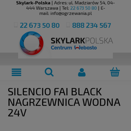
Skylark-Polska
| Adres:
ul. Madziarów 54
,
04-
444
Warszawa
| Tel:
22 673 50 80
| E-
mail:
info@ogrzewania.pl
22 673 50 80
888 234 567
SILENCIO FAI BLACK
NAGRZEWNICA WODNA
24V