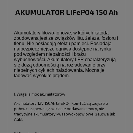
AKUMULATOR LiFePO4 150 Ah
Akumulatory litowo-jonowe, w których katoda
zbudowana jest ze związków litu, żelaza, fosforu i
tlenu. Nie posiadają efektu pamięci. Posiadają
najbezpieczniejsze ogniwa dostępne na rynku
pod względem niepalności i braku
wybuchowości. Akumulatory LFP charakteryzują
się dużą odpornością na rozładowanie przy
niepełnych cyklach naładowania. Można je
ładować wysokim prądem.
I. Waga, a moc akumulatorów
Akumulatory 12V 150Ah LiFePO4 Kon-TEC są lżejsze o
połowę i zapewniają większe oddawanie mocy, niż
tradycyjne akumulatory kwasowo-ołowiowe, żelowe lub
AGM.