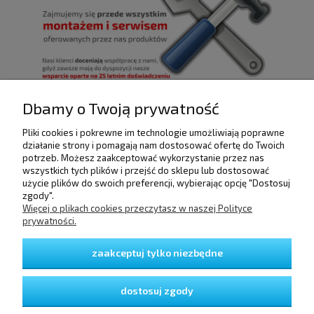
Dbamy o Twoją prywatność
Pliki cookies i pokrewne im technologie umożliwiają poprawne
działanie strony i pomagają nam dostosować ofertę do Twoich
POMOC
potrzeb. Możesz zaakceptować wykorzystanie przez nas
wszystkich tych plików i przejść do sklepu lub dostosować
użycie plików do swoich preferencji, wybierając opcję "Dostosuj
DOSTAWA I PŁATNOŚCI
zgody".
Więcej o plikach cookies przeczytasz w naszej Polityce
prywatności.
MOJE KONTO
zaakceptuj tylko niezbędne
GWARANCJA I ZWROTY
dostosuj zgody