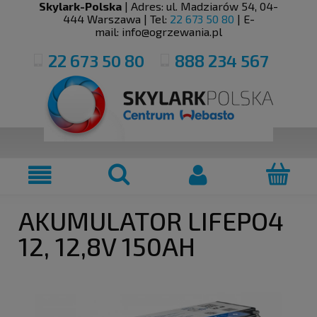
Skylark-Polska
| Adres:
ul. Madziarów 54
,
04-
444
Warszawa
| Tel:
22 673 50 80
| E-
mail:
info@ogrzewania.pl
22 673 50 80
888 234 567
AKUMULATOR LIFEPO4
12, 12,8V 150AH