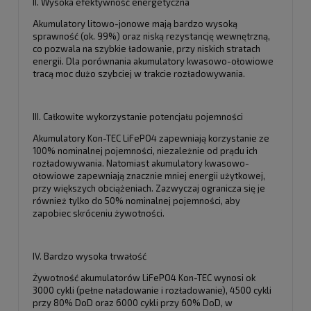
II. Wysoka efektywność energetyczna
Akumulatory litowo-jonowe mają bardzo wysoką
sprawność (ok. 99%) oraz niską rezystancję wewnętrzną,
co pozwala na szybkie ładowanie, przy niskich stratach
energii. Dla porównania akumulatory kwasowo-ołowiowe
tracą moc dużo szybciej w trakcie rozładowywania.
III. Całkowite wykorzystanie potencjału pojemności
Akumulatory Kon-TEC LiFePO4 zapewniają korzystanie ze
100% nominalnej pojemności, niezależnie od prądu ich
rozładowywania. Natomiast akumulatory kwasowo-
ołowiowe zapewniają znacznie mniej energii użytkowej,
przy większych obciążeniach. Zazwyczaj ogranicza się je
również tylko do 50% nominalnej pojemności, aby
zapobiec skróceniu żywotności.
IV. Bardzo wysoka trwałość
Żywotność akumulatorów LiFePO4 Kon-TEC wynosi ok
3000 cykli (pełne naładowanie i rozładowanie), 4500 cykli
przy 80% DoD oraz 6000 cykli przy 60% DoD, w