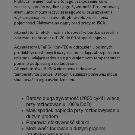
Praktycznie uniemożliwia to jego uszkodzenie, co w
znaczący sposób wydłuża jego żywotność. Prezentowany
akumulator można łączyć szeregowo w celu uzyskania
wyższego napięcia i równolegle w celu zwiększenia
pojemności. Maksymalny ciągły prąd pracy to 150A.
Akumulator LiFePO4 można stosować w bardzo szerokim
zakresie temperatur od -20 do 60 stopni Celsjusza.
Akumulatory LiFePO4 Kon-TEC w odróżnieniu od innych
produktów dostępnych na rynku, posiadają zabezpieczenie
uniemożliwiające ładowanie go w ujemnych temperaturach
pomimo podpięcia go do ładowarki.
Akumulatorów LiFePo4 nie można ładować w
temperaturze poniżej 0 stopni Celsjusza ponieważ może
skutkować to jego uszkodzeniem.
Bardzo długa żywotność (2000 cykli i więcej
przy rozładowaniu 100% DoD)
Mały spadek napięcia przy rozładowywaniu
dużym prądem
Poprawia efektywność silnika
Możliwość ładowania dużym prądem
(szybkie ładowanie)