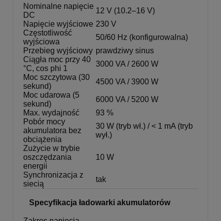
Nominalne napięcie
12 V (10.2–16 V)
DC
Napięcie wyjściowe
230 V
Częstotliwość
50/60 Hz (konfigurowalna)
wyjściowa
Przebieg wyjściowy
prawdziwy sinus
Ciągła moc przy 40
3000 VA / 2600 W
°C, cos phi 1
Moc szczytowa (30
4500 VA / 3900 W
sekund)
Moc udarowa (5
6000 VA / 5200 W
sekund)
Max. wydajność
93 %
Pobór mocy
30 W (tryb wł.) / < 1 mA (tryb
akumulatora bez
wył.)
obciążenia
Zużycie w trybie
oszczędzania
10 W
energii
Synchronizacja z
tak
siecią
Specyfikacja ładowarki akumulatorów
Zakres napięcia