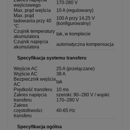
170-280 V
wejściowego
Max. prąd wejścia
10 A (regulowany)
Max. prąd
100 A przy 14,25 V
ładowania przy 40
(konfigurowalny)
°C
Czujnik temperatury
tak, w komplecie
akumulatora
Czujnik napięcia
automatyczna kompensacja
akumulatora
Specyfikacja systemu transferu
Wejście AC
25 A (przełączane)
Wyjście AC
38 A
Bezpiecznik wejścia
tak
AC
Prędkość transferu
10 ms
Zakres napięcia
szeroki: 90–280 V / wąski:
transferu
170–280 V
Zakres
częstotliwości
40-65 Hz
transferu
Specyfikacja ogólna