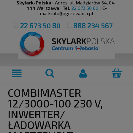
Skylark-Polska
| Adres:
ul. Madziarów 54
,
04-
444
Warszawa
| Tel:
22 673 50 80
| E-
mail:
info@ogrzewania.pl
22 673 50 80
888 234 567
COMBIMASTER
12/3000-100 230 V,
INWERTER/
ŁADOWARKA