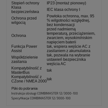
Stopień ochrony
IP23 (montaż pionowy)
Klasa
IEC klasa ochrony I
bezpieczeństwa
Powłoka ochronna, max. 95
Ochrona przed
% wilgotności względnej,
wilgocią
bez kondensacji
przed nadmierną
temperaturą, przeciążeniem,
Ochrona
zwarciem, wysokim/niskim
napięciem baterii
Funkcja Power
tak, wspiera wejście AC z
Assist
zasilaniem z akumulatora
tak, pozwala na wybranie
Współdzielenie
ustawień bezpiecznika
zasilania
wejścia AC
Kompatybilność z
tak
MasterBus
Kompatybilność z
tak
CZone / NMEA 2000
Pliki do pobrania:
Instrukcja obsługi COMBIMASTER 12/3000-100
Specyfikacja COMBIMASTER 12/3000-100