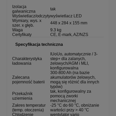
Izolacja
tak
galwaniczna
Wyświetlacz/odczyty
wyświetlacz LED
Wymiary, wys. x
448 x 284 x 155 mm
szer. x głęb.
Waga
9.3 kg
Certyfikaty
CE, E-mark, AZ/NZS
Specyfikacja techniczna
IUoUo, automatycznie / 3-
Charakterystyka
step+ dla zalanych,
ładowania
żelowych/AGM i MLI,
konfigurowalna
300-800 Ah (na bazie
Zalecana
akumulatorów żelowych,
pojemność baterii
mogą się różnić dla innych
typów)
tak, konfigurowalny za
Przekaźnik
pomocą zworki
uziemienia
mechanicznej
Zakres temperatur
-25 °C do 60 °C, obniżanie
(temp. otoczenia)
wartości przy > 40 °C
Chlodzenie
wentylator vario