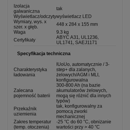
Izolacja
tak
galwaniczna
Wyświetlacz/odczyty
wyświetlacz LED
Wymiary, wys. x
448 x 284 x 155 mm
szer. x głęb.
Waga
9.3 kg
ABYC A31, UL1236,
Certyfikaty
UL1741, SAEJ1171
Specyfikacja techniczna
IUoUo, automatycznie / 3-
Charakterystyka
step+ dla zalanych,
ładowania
żelowych/AGM i MLI,
konfigurowalna
300-800 Ah (na bazie
Zalecana
akumulatorów żelowych,
pojemność baterii
mogą się różnić dla innych
typów)
tak, konfigurowalny za
Przekaźnik
pomocą zworki
uziemienia
mechanicznej
Zakres temperatur
-25 °C do 60 °C, obniżanie
(temp. otoczenia)
wartości przy > 40 °C