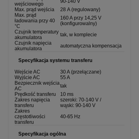
90-140 V
wejściowego
Max. prąd wejścia
28 A (regulowany)
Max. prąd
160 A przy 14,25 V
ładowania przy 40
(konfigurowalny)
°C
Czujnik temperatury
tak, w komplecie
akumulatora
Czujnik napięcia
automatyczna kompensacja
akumulatora
Specyfikacja systemu transferu
Wejście AC
30 A (przełączane)
Wyjście AC
55 A
Bezpiecznik wejścia
tak
AC
Prędkość transferu
10 ms
Zakres napięcia
szeroki: 70-140 V /
transferu
wąski: 90-140 V
Zakres
częstotliwości
40-65 Hz
transferu
Specyfikacja ogólna