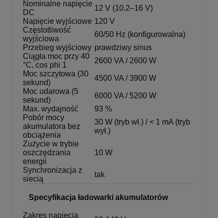
Nominalne napięcie
12 V (10.2–16 V)
DC
Napięcie wyjściowe
120 V
Częstotliwość
60/50 Hz (konfigurowalna)
wyjściowa
Przebieg wyjściowy
prawdziwy sinus
Ciągła moc przy 40
2600 VA / 2600 W
°C, cos phi 1
Moc szczytowa (30
4500 VA / 3900 W
sekund)
Moc udarowa (5
6000 VA / 5200 W
sekund)
Max. wydajność
93 %
Pobór mocy
30 W (tryb wł.) / < 1 mA (tryb
akumulatora bez
wył.)
obciążenia
Zużycie w trybie
oszczędzania
10 W
energii
Synchronizacja z
tak
siecią
Specyfikacja ładowarki akumulatorów
Zakres napięcia