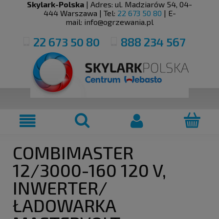
Skylark-Polska
| Adres:
ul. Madziarów 54
,
04-
444
Warszawa
| Tel:
22 673 50 80
| E-
mail:
info@ogrzewania.pl
22 673 50 80
888 234 567
COMBIMASTER
12/3000-160 120 V,
INWERTER/
ŁADOWARKA