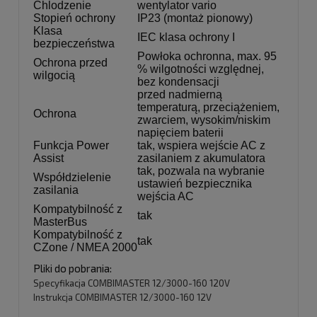
Chlodzenie
wentylator vario
Stopień ochrony
IP23 (montaż pionowy)
Klasa
IEC klasa ochrony I
bezpieczeństwa
Powłoka ochronna, max. 95
Ochrona przed
% wilgotności względnej,
wilgocią
bez kondensacji
przed nadmierną
temperaturą, przeciążeniem,
Ochrona
zwarciem, wysokim/niskim
napięciem baterii
Funkcja Power
tak, wspiera wejście AC z
Assist
zasilaniem z akumulatora
tak, pozwala na wybranie
Współdzielenie
ustawień bezpiecznika
zasilania
wejścia AC
Kompatybilność z
tak
MasterBus
Kompatybilność z
tak
CZone / NMEA 2000
Pliki do pobrania:
Specyfikacja COMBIMASTER 12/3000-160 120V
Instrukcja COMBIMASTER 12/3000-160 12V