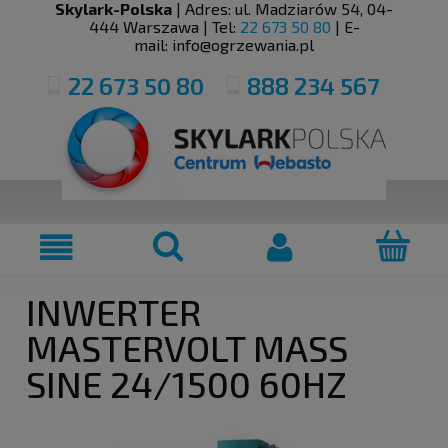
Skylark-Polska
| Adres:
ul. Madziarów 54
,
04-
444
Warszawa
| Tel:
22 673 50 80
| E-
mail:
info@ogrzewania.pl
22 673 50 80
888 234 567
INWERTER
MASTERVOLT MASS
SINE 24/1500 60HZ