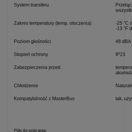
System transferu
Przełąc
wszystk
Zakres temperatury (temp. otoczenia)
-25 °C 
-13 °F 
Poziom głośności
48 dBA 
Stopień ochrony
IP23
Zabezpieczenia przed
tempera
akumula
Chłodzenie
Natural
Kompatybilność z MasterBus
tak, uż
Pliki do pobrania: