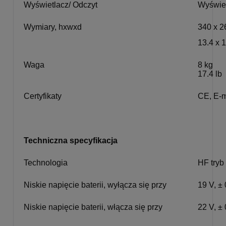
Wyświetlacz/ Odczyt
Wyświe
Wymiary, hxwxd
340 x 2
13.4 x 1
Waga
8 kg
17.4 lb
Certyfikaty
CE, E-
Techniczna specyfikacja
Technologia
HF tryb
Niskie napięcie baterii, wyłącza się przy
19 V, ± 
Niskie napięcie baterii, włącza się przy
22 V, ± 