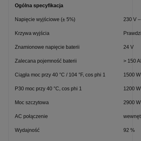
Ogólna specyfikacja
Napięcie wyjściowe (± 5%)
230 V –
Krzywa wyjścia
Prawdzi
Znamionowe napięcie baterii
24 V
Zalecana pojemność baterii
> 150 A
Ciągła moc przy 40 °C / 104 °F, cos phi 1
1500 W
P30 moc przy 40 °C, cos phi 1
1200 W
Moc szczytowa
2900 W
AC połączenie
wewnęt
Wydajność
92 %