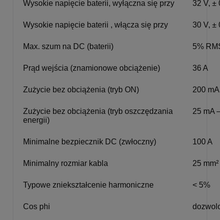
Wysokie napięcie baterii, wyłączna się przy
32 V, ± 
Wysokie napięcie baterii , włącza się przy
30 V, ± 
Max. szum na DC (baterii)
5% RM
Prąd wejścia (znamionowe obciążenie)
36 A
Zużycie bez obciążenia (tryb ON)
200 mA
Zużycie bez obciążenia (tryb oszczędzania
25 mA –
energii)
Minimalne bezpiecznik DC (zwłoczny)
100 A
Minimalny rozmiar kabla
25 mm²
Typowe zniekształcenie harmoniczne
< 5%
Cos phi
dozwolo