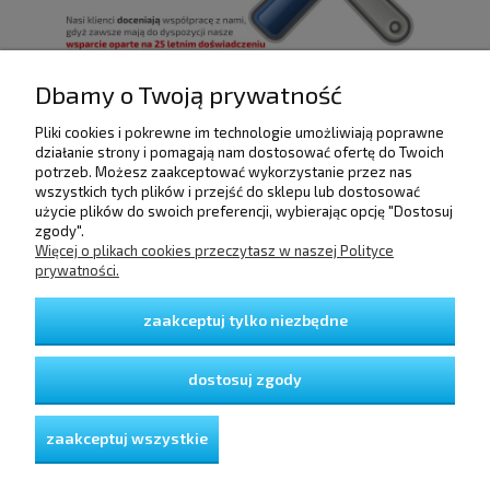
Dbamy o Twoją prywatność
Pliki cookies i pokrewne im technologie umożliwiają poprawne
działanie strony i pomagają nam dostosować ofertę do Twoich
POMOC
potrzeb. Możesz zaakceptować wykorzystanie przez nas
wszystkich tych plików i przejść do sklepu lub dostosować
użycie plików do swoich preferencji, wybierając opcję "Dostosuj
DOSTAWA I PŁATNOŚCI
zgody".
Więcej o plikach cookies przeczytasz w naszej Polityce
prywatności.
MOJE KONTO
zaakceptuj tylko niezbędne
GWARANCJA I ZWROTY
dostosuj zgody
O FIRMIE
zaakceptuj wszystkie