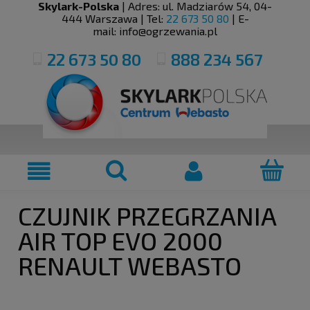
Skylark-Polska
| Adres:
ul. Madziarów 54
,
04-
444
Warszawa
| Tel:
22 673 50 80
| E-
mail:
info@ogrzewania.pl
22 673 50 80
888 234 567
CZUJNIK PRZEGRZANIA
AIR TOP EVO 2000
RENAULT WEBASTO