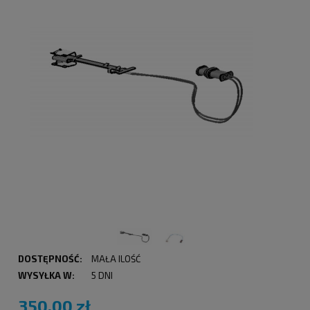
DOSTĘPNOŚĆ:
MAŁA ILOŚĆ
WYSYŁKA W:
5 DNI
350,00 zł