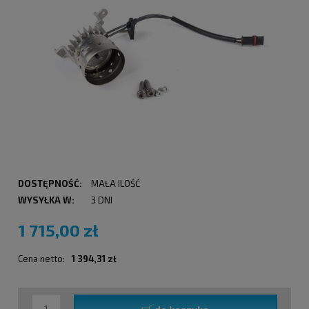
DOSTĘPNOŚĆ:
MAŁA ILOŚĆ
WYSYŁKA W:
3 DNI
1 715,00 zł
Cena netto:
1 394,31 zł