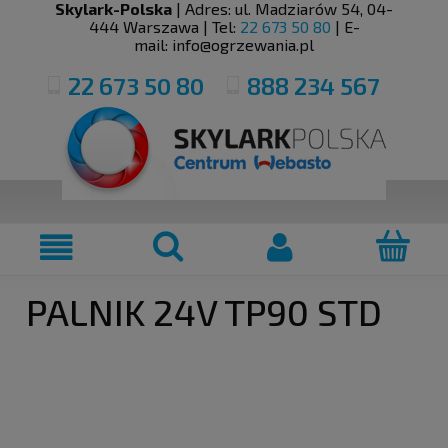
Skylark-Polska
| Adres:
ul. Madziarów 54
,
04-
444
Warszawa
| Tel:
22 673 50 80
| E-
mail:
info@ogrzewania.pl
22 673 50 80
888 234 567
PALNIK 24V TP90 STD