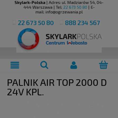
Skylark-Polska
| Adres:
ul. Madziarów 54
,
04-
444
Warszawa
| Tel:
22 673 50 80
| E-
mail:
info@ogrzewania.pl
22 673 50 80
888 234 567
PALNIK AIR TOP 2000 D
24V KPL.