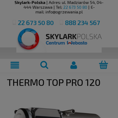
Skylark-Polska
| Adres:
ul. Madziarów 54
,
04-
444
Warszawa
| Tel:
22 673 50 80
| E-
mail:
info@ogrzewania.pl
22 673 50 80
888 234 567
THERMO TOP PRO 120