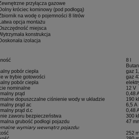
Zewnętrzne przyłącza gazowe
Dolny króciec kominowy (pod podłogą)
Zbiornik na wodę o pojemności 8 litrów
Łatwa opcja montażu
Oszczędność miejsca
Wytrzymała konstrukcja
Doskonała izolacja
ność
8 l
Butan
alny pobór ciepła
gaz 1
e w trybie gotowości
gaz 4
alny pobór ciepła
elekt
cie nominalne
12 V
malny prąd
0,48 
malne dopuszczalne ciśnienie wody w układzie
190 k
malny prąd ac
6,5 A
malny prąd d.c
0,48 
enie zaworu bezpieczeństwa
300 k
malna grubość podłogi pojazdu
47 m
malne wymiary wewnątrz pojazdu:
kość
252 
kość
280 