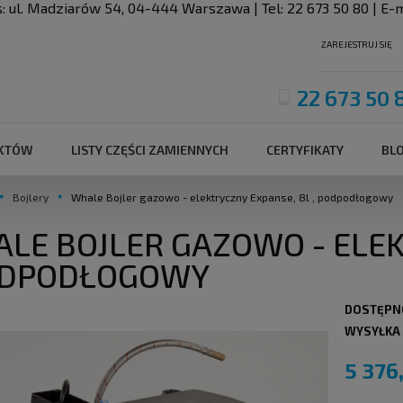
s:
ul. Madziarów 54
,
04-444
Warszawa
| Tel:
22 673 50 80
| E-m
ZAREJESTRUJ SIĘ
22 673 50 
UKTÓW
LISTY CZĘŚCI ZAMIENNYCH
CERTYFIKATY
BL
Bojlery
Whale Bojler gazowo - elektryczny Expanse, 8l , podpodłogowy
LE BOJLER GAZOWO - ELEK
ODPODŁOGOWY
DOSTĘPN
WYSYŁKA
5 376