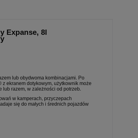
ny Expanse, 8l
y
 gazem lub obydwoma kombinacjami. Po
® z ekranem dotykowym, użytkownik może
 lub razem, w zależności od potrzeb.
sowań w kamperach, przyczepach
aje się do małych i średnich pojazdów