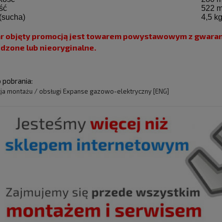
ść
522 
(sucha)
4,5 k
r objęty promocją jest towarem powystawowym z gwaranc
dzone lub nieoryginalne.
o pobrania:
cja montażu / obsługi Expanse gazowo-elektryczny [ENG]