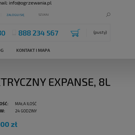
ail:
info@ogrzewania.pl
ZALOGUJ SIĘ
80
888 234 567
(pusty)
OG
KONTAKT I MAPA
TRYCZNY EXPANSE, 8L
OŚĆ:
MAŁA ILOŚĆ
 W:
24 GODZINY
,00 zł