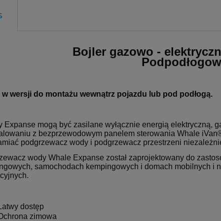
s
Bojler gazowo - elektrycz
Podpodłogow
r w wersji do montażu wewnątrz pojazdu lub pod podłogą.
ry Expanse mogą być zasilane wyłącznie energią elektryczną,
talowaniu z bezprzewodowym panelem sterowania Whale iVan
miać podgrzewacz wody i podgrzewacz przestrzeni niezależnie
zewacz wody Whale Expanse został zaprojektowany do zasto
ngowych, samochodach kempingowych i domach mobilnych i nad
cyjnych.
Łatwy dostęp
Ochrona zimowa