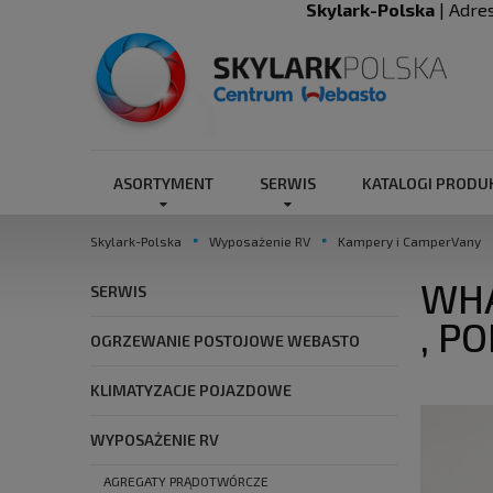
Skylark-Polska
| Adre
ASORTYMENT
SERWIS
KATALOGI PROD
Skylark-Polska
Wyposażenie RV
Kampery i CamperVany
WHA
SERWIS
, P
OGRZEWANIE POSTOJOWE WEBASTO
KLIMATYZACJE POJAZDOWE
WYPOSAŻENIE RV
AGREGATY PRĄDOTWÓRCZE