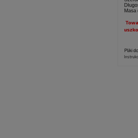
Długo
Masa 
Towa
uszko
Pliki d
Instruk