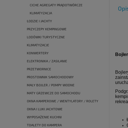
CICHE AGREGATY PRĄDOTWÓRCZE
Opi
KLIMATYZACJA
ŁODZIE I JACHTY
PRZYCZEPY KEMPINGOWE
LODÓWKI TURYSTYCZNE
KLIMATYZACJE
KONWERTERY
Bojle
ELEKTRONIKA / ZASILANIE
PRZETWORNICE
Bojle
zains
PROSTOWNIK SAMOCHODOWY
urucha
MAŁY BOJLER / POMPY WODNE
Podgr
MATY GRZEWCZE DO SAMOCHODU
kempi
OKNA KAMPEROWE / WENTYLATORY / ROLETY
rekrea
OKNA I LUKI JACHTOWE
WYPOSAŻENIE KUCHNI
TOALETY DO KAMPERA