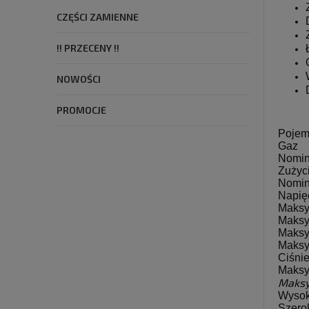
CZĘŚCI ZAMIENNE
!! PRZECENY !!
NOWOŚCI
PROMOCJE
Pojem
Gaz
Nomin
Zużyci
Nomin
Napię
Maksy
Maksy
Maksy
Maksy
Ciśni
Maksy
Maksy
Wyso
Szero