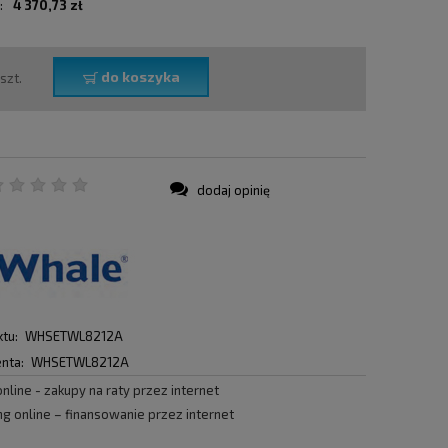
:
4 370,73 zł
do koszyka
szt.
dodaj opinię
:
tu:
WHSETWL8212A
nta:
WHSETWL8212A