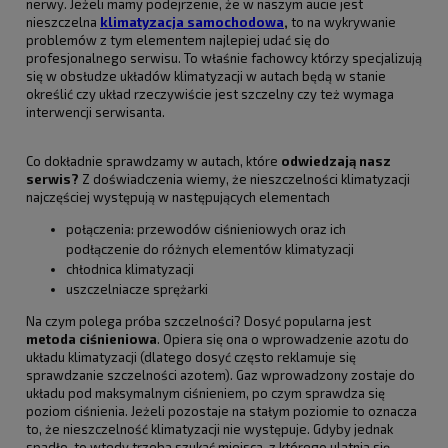
nerwy. Jeżeli mamy podejrzenie, że w naszym aucie jest
nieszczelna
klimatyzacja samochodowa
,
to na wykrywanie
problemów z tym elementem najlepiej udać się do
profesjonalnego serwisu. To właśnie fachowcy którzy specjalizują
się w obsłudze układów klimatyzacji w autach będą w stanie
określić czy układ rzeczywiście jest szczelny czy też wymaga
interwencji serwisanta.
Co dokładnie sprawdzamy w autach, które
odwiedzają nasz
serwis?
Z doświadczenia wiemy, że nieszczelności klimatyzacji
najczęściej występują w następujących elementach
połączenia: przewodów ciśnieniowych oraz ich
podłączenie do różnych elementów klimatyzacji
chłodnica klimatyzacji
uszczelniacze sprężarki
Na czym polega próba szczelności? Dosyć popularna jest
metoda ciśnieniowa
. Opiera się ona o wprowadzenie azotu do
układu klimatyzacji (dlatego dosyć często reklamuje się
sprawdzanie szczelności azotem). Gaz wprowadzony zostaje do
układu pod maksymalnym ciśnieniem, po czym sprawdza się
poziom ciśnienia. Jeżeli pozostaje na stałym poziomie to oznacza
to, że nieszczelność klimatyzacji nie występuje. Gdyby jednak
spadło, to wtedy trzeba szukać miejsca z którego ulatnia się