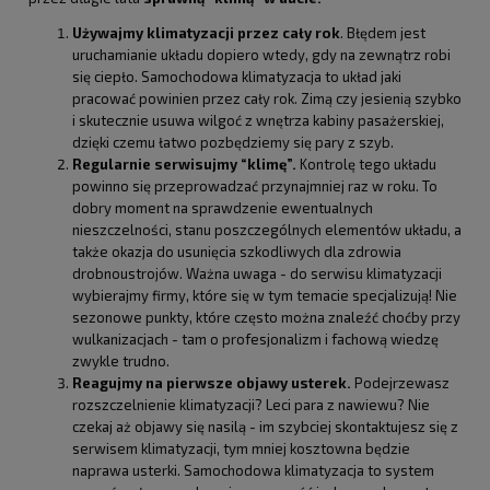
Używajmy klimatyzacji przez cały rok
. Błędem jest
uruchamianie układu dopiero wtedy, gdy na zewnątrz robi
się ciepło. Samochodowa klimatyzacja to układ jaki
pracować powinien przez cały rok. Zimą czy jesienią szybko
i skutecznie usuwa wilgoć z wnętrza kabiny pasażerskiej,
dzięki czemu łatwo pozbędziemy się pary z szyb.
Regularnie serwisujmy “klimę”.
Kontrolę tego układu
powinno się przeprowadzać przynajmniej raz w roku. To
dobry moment na sprawdzenie ewentualnych
nieszczelności, stanu poszczególnych elementów układu, a
także okazja do usunięcia szkodliwych dla zdrowia
drobnoustrojów. Ważna uwaga - do serwisu klimatyzacji
wybierajmy firmy, które się w tym temacie specjalizują! Nie
sezonowe punkty, które często można znaleźć choćby przy
wulkanizacjach - tam o profesjonalizm i fachową wiedzę
zwykle trudno.
Reagujmy na pierwsze objawy usterek.
Podejrzewasz
rozszczelnienie klimatyzacji? Leci para z nawiewu? Nie
czekaj aż objawy się nasilą - im szybciej skontaktujesz się z
serwisem klimatyzacji, tym mniej kosztowna będzie
naprawa usterki. Samochodowa klimatyzacja to system