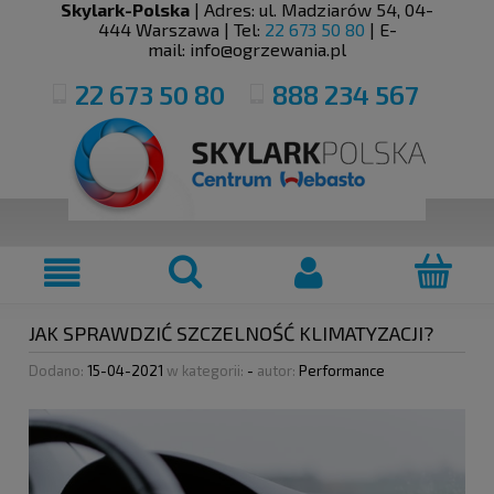
Skylark-Polska
| Adres:
ul. Madziarów 54
,
04-
444
Warszawa
| Tel:
22 673 50 80
| E-
mail:
info@ogrzewania.pl
22 673 50 80
888 234 567
JAK SPRAWDZIĆ SZCZELNOŚĆ KLIMATYZACJI?
Dodano:
15-04-2021
w kategorii:
-
autor:
Performance