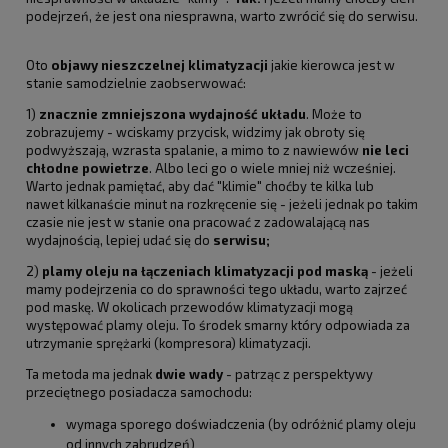
podejrzeń, że jest ona niesprawna, warto zwrócić się do serwisu.
Oto
objawy nieszczelnej klimatyzacji
jakie kierowca jest w
stanie samodzielnie zaobserwować:
1)
znacznie zmniejszona wydajność układu
. Może to
zobrazujemy - wciskamy przycisk, widzimy jak obroty się
podwyższają, wzrasta spalanie, a mimo to z nawiewów
nie leci
chłodne powietrze
. Albo leci go o wiele mniej niż wcześniej.
Warto jednak pamiętać, aby dać "klimie" choćby te kilka lub
nawet kilkanaście minut na rozkręcenie się - jeżeli jednak po takim
czasie nie jest w stanie ona pracować z zadowalającą nas
wydajnością, lepiej udać się do
serwisu;
2)
plamy oleju na łączeniach klimatyzacji pod maską
- jeżeli
mamy podejrzenia co do sprawności tego układu, warto zajrzeć
pod maskę. W okolicach przewodów klimatyzacji mogą
występować plamy oleju. To środek smarny który odpowiada za
utrzymanie sprężarki (kompresora) klimatyzacji.
Ta metoda ma jednak
dwie wady
- patrząc z perspektywy
przeciętnego posiadacza samochodu:
wymaga sporego doświadczenia (by odróżnić plamy oleju
od innych zabrudzeń)