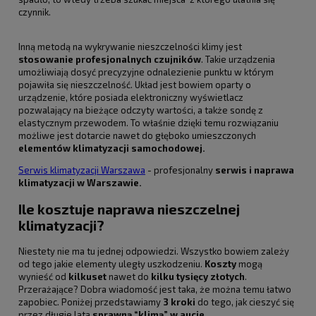
czynnik.
Inną metodą na wykrywanie nieszczelności klimy jest
stosowanie profesjonalnych czujników
. Takie urządzenia
umożliwiają dosyć precyzyjne odnalezienie punktu w którym
pojawiła się nieszczelność. Układ jest bowiem oparty o
urządzenie, które posiada elektroniczny wyświetlacz
pozwalający na bieżące odczyty wartości, a także sondę z
elastycznym przewodem. To właśnie dzięki temu rozwiązaniu
możliwe jest dotarcie nawet do głęboko umieszczonych
elementów klimatyzacji samochodowej.
Serwis klimatyzacji Warszawa
- profesjonalny
serwis i naprawa
klimatyzacji w Warszawie.
Ile kosztuje naprawa nieszczelnej
klimatyzacji?
Niestety nie ma tu jednej odpowiedzi. Wszystko bowiem zależy
od tego jakie elementy uległy uszkodzeniu.
Koszty
mogą
wynieść od
kilkuset
nawet do
kilku tysięcy złotych
.
Przerażające? Dobra wiadomość jest taka, że można temu łatwo
zapobiec. Poniżej przedstawiamy
3 kroki
do tego, jak cieszyć się
przez długie lata
sprawną “klimą” w aucie.