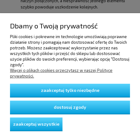
naczyń połączonych, a niesprawność jednego elementu
szybko powoduje uszkodzenie kolejnych.
Dbamy o Twoją prywatność
Pliki cookies i pokrewne im technologie umożliwiają poprawne
działanie strony i pomagają nam dostosować ofertę do Twoich
POMOC
potrzeb. Możesz zaakceptować wykorzystanie przez nas
wszystkich tych plików i przejść do sklepu lub dostosować
użycie plików do swoich preferencji, wybierając opcję "Dostosuj
DOSTAWA I PŁATNOŚCI
zgody".
Więcej o plikach cookies przeczytasz w naszej Polityce
prywatności.
MOJE KONTO
zaakceptuj tylko niezbędne
GWARANCJA I ZWROTY
dostosuj zgody
O FIRMIE
zaakceptuj wszystkie