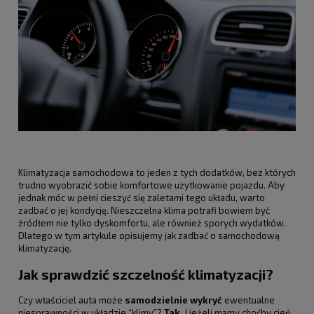
Klimatyzacja samochodowa to jeden z tych dodatków, bez których
trudno wyobrazić sobie komfortowe użytkowanie pojazdu. Aby
jednak móc w pełni cieszyć się zaletami tego układu, warto
zadbać o jej kondycję. Nieszczelna klima potrafi bowiem być
źródłem nie tylko dyskomfortu, ale również sporych wydatków.
Dlatego w tym artykule opisujemy jak zadbać o samochodową
klimatyzację.
Jak sprawdzić szczelność klimatyzacji?
Czy właściciel auta może
samodzielnie wykryć
ewentualne
niesprawności w układzie “klimy”?
Tak.
I jeżeli mamy choćby cień