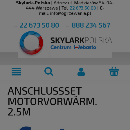
Skylark-Polska
| Adres:
ul. Madziarów 54
,
04-
444
Warszawa
| Tel:
22 673 50 80
| E-
mail:
info@ogrzewania.pl
22 673 50 80
888 234 567
ANSCHLUSSSET M
OTORVORWÄRM. 2
.5M