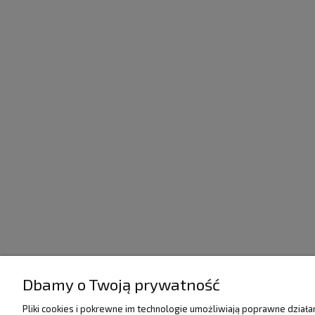
Dbamy o Twoją prywatność
POMOC
DOSTAWA I PŁATNO
Pliki cookies i pokrewne im technologie umożliwiają poprawne dział