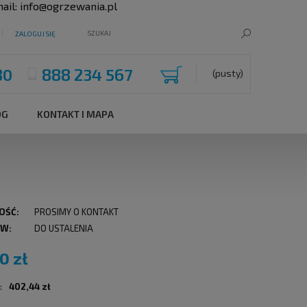
ail:
info@ogrzewania.pl
ZALOGUJ SIĘ
80
888 234 567
(pusty)
OG
KONTAKT I MAPA
OŚĆ:
PROSIMY O KONTAKT
 W:
DO USTALENIA
0 zł
:
402,44 zł