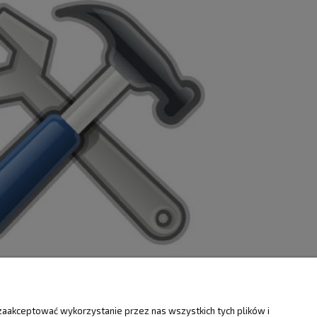
ZWROTY
O FIRMIE
zaakceptować wykorzystanie przez nas wszystkich tych plików i