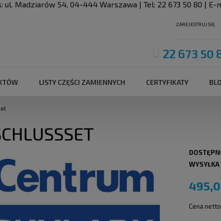
s:
ul. Madziarów 54
,
04-444
Warszawa
| Tel:
22 673 50 80
| E-m
ZAREJESTRUJ SIĘ
22 673 50 
UKTÓW
LISTY CZĘŚCI ZAMIENNYCH
CERTYFIKATY
BL
et
CHLUSSSET
DOSTĘPN
WYSYŁKA
495,0
Cena netto