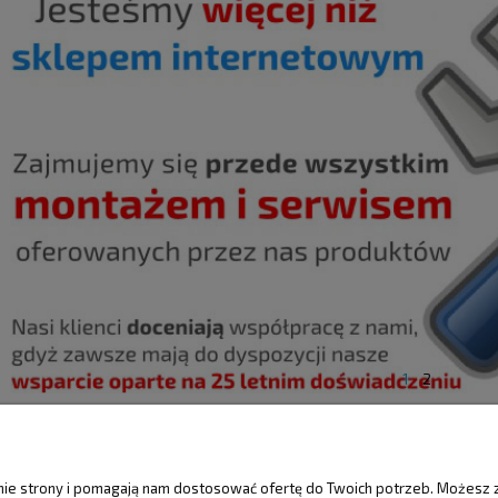
1
2
ŚCI
MOJE KONTO
GWARANCJA I 
anie strony i pomagają nam dostosować ofertę do Twoich potrzeb. Możesz 