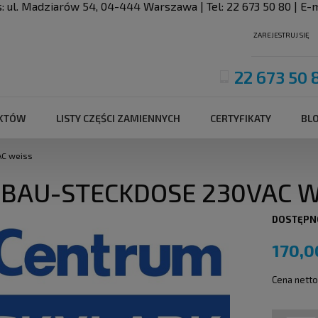
s:
ul. Madziarów 54
,
04-444
Warszawa
| Tel:
22 673 50 80
| E-m
ZAREJESTRUJ SIĘ
22 673 50 
UKTÓW
LISTY CZĘŚCI ZAMIENNYCH
CERTYFIKATY
BL
AC weiss
BAU-STECKDOSE 230VAC W
DOSTĘPN
170,0
Cena netto