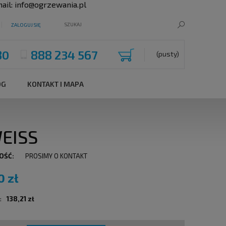
ail:
info@ogrzewania.pl
ZALOGUJ SIĘ
80
888 234 567
(pusty)
OG
KONTAKT I MAPA
EISS
OŚĆ:
PROSIMY O KONTAKT
0 zł
:
138,21 zł