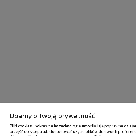
Dbamy o Twoją prywatność
POMOC
DOSTAWA I PŁATNO
Pliki cookies i pokrewne im technologie umożliwiają poprawne dział
przejść do sklepu lub dostosować użycie plików do swoich preferencj