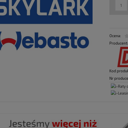
Ocena:
Producent
Kod produk
Nr produce