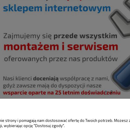
1
2
ŚCI
MOJE KONTO
GWARANCJA I 
anie strony i pomagają nam dostosować ofertę do Twoich potrzeb. Możesz 
i, wybierając opcję "Dostosuj zgody".