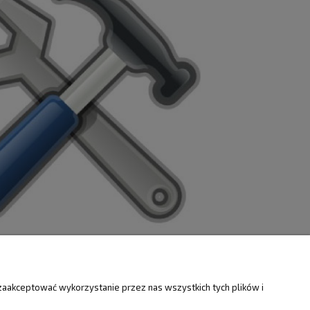
ZWROTY
O FIRMIE
zaakceptować wykorzystanie przez nas wszystkich tych plików i