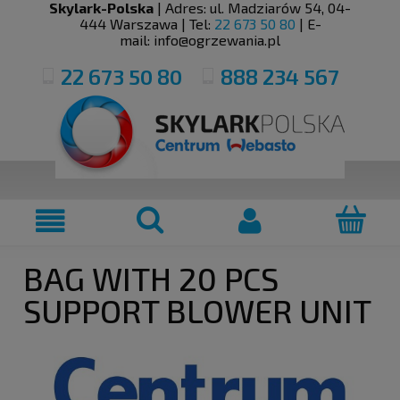
Skylark-Polska
| Adres:
ul. Madziarów 54
,
04-
444
Warszawa
| Tel:
22 673 50 80
| E-
mail:
info@ogrzewania.pl
22 673 50 80
888 234 567
BAG WITH 20 PCS
SUPPORT BLOWER UNIT