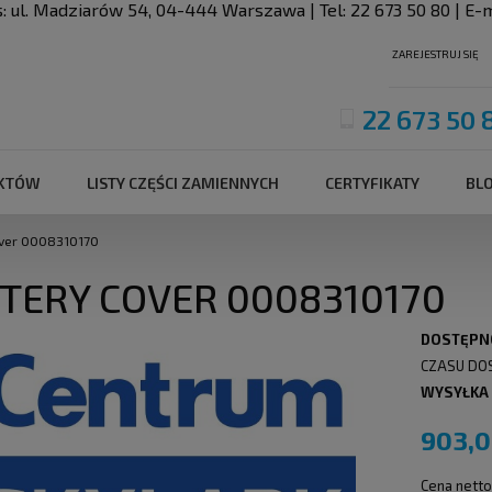
s:
ul. Madziarów 54
,
04-444
Warszawa
| Tel:
22 673 50 80
| E-m
ZAREJESTRUJ SIĘ
22 673 50 
UKTÓW
LISTY CZĘŚCI ZAMIENNYCH
CERTYFIKATY
BL
over 0008310170
TERY COVER 0008310170
DOSTĘPN
CZASU DO
WYSYŁKA
903,0
Cena netto