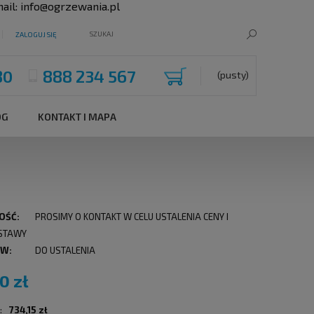
ail:
info@ogrzewania.pl
ZALOGUJ SIĘ
80
888 234 567
(pusty)
OG
KONTAKT I MAPA
OŚĆ:
PROSIMY O KONTAKT W CELU USTALENIA CENY I
STAWY
 W:
DO USTALENIA
0 zł
:
734,15 zł