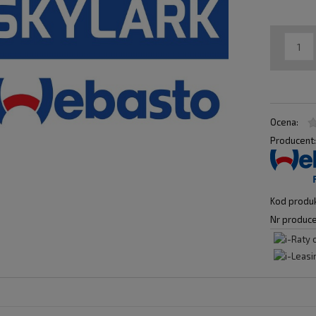
Ocena:
Producent
Kod produk
Nr produce