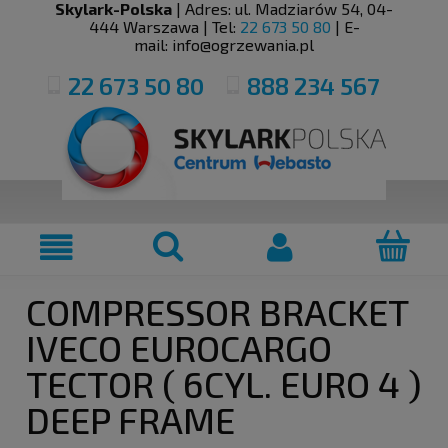
Skylark-Polska
| Adres:
ul. Madziarów 54
,
04-
444
Warszawa
| Tel:
22 673 50 80
| E-
mail:
info@ogrzewania.pl
22 673 50 80
888 234 567
COMPRESSOR BRACKET
IVECO EUROCARGO
TECTOR ( 6CYL. EURO 4 )
DEEP FRAME