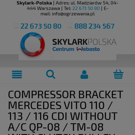
Skylark-Polska
| Adres:
ul. Madziarów 54
,
04-
444
Warszawa
| Tel:
22 673 50 80
| E-
mail:
info@ogrzewania.pl
22 673 50 80
888 234 567
COMPRESSOR BRACKET
MERCEDES VITO 110 /
113 / 116 CDI WITHOUT
A/C QP-08 / TM-08