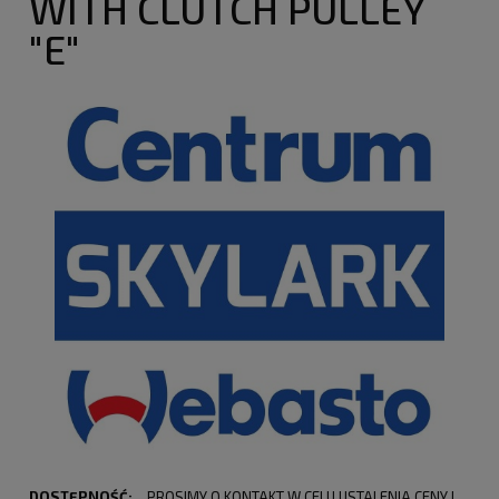
WITH CLUTCH PULLEY
"E"
DOSTĘPNOŚĆ:
PROSIMY O KONTAKT W CELU USTALENIA CENY I