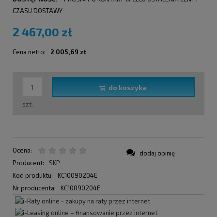
CZASU DOSTAWY
2 467,00 zł
Cena netto:
2 005,69 zł
do koszyka
szt.
Ocena:
dodaj opinię
Producent:
SKP
Kod produktu:
KC10090204E
Nr producenta:
KC10090204E