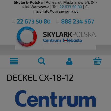
Skylark-Polska
| Adres:
ul. Madziarów 54
,
04-
444
Warszawa
| Tel:
22 673 50 80
| E-
mail:
info@ogrzewania.pl
22 673 50 80
888 234 567
DECKEL CX-18-12