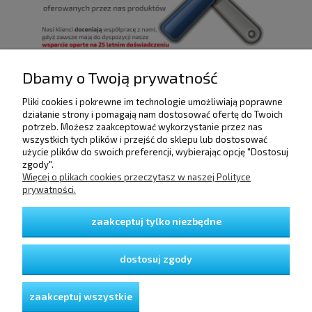
Dbamy o Twoją prywatność
Pliki cookies i pokrewne im technologie umożliwiają poprawne
POMOC
działanie strony i pomagają nam dostosować ofertę do Twoich
potrzeb. Możesz zaakceptować wykorzystanie przez nas
wszystkich tych plików i przejść do sklepu lub dostosować
użycie plików do swoich preferencji, wybierając opcję "Dostosuj
DOSTAWA I PŁATNOŚCI
zgody".
Więcej o plikach cookies przeczytasz w naszej Polityce
prywatności.
MOJE KONTO
zaakceptuj tylko niezbędne
GWARANCJA I ZWROTY
dostosuj zgody
O FIRMIE
zaakceptuj wszystkie